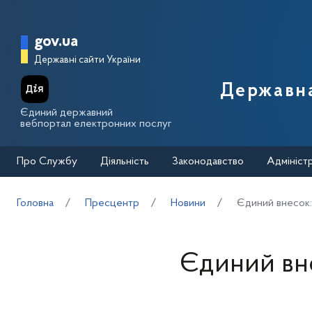
Перейти до основного вмісту
Головна сторінка Державної п
gov.ua
Державні сайти України
Державна
Єдиний державний
вебпортал електронних послуг
Про Службу
Діяльність
Законодавство
Адмініст
Головна
Пресцентр
Новини
Єдиний внесок
Єдиний вн