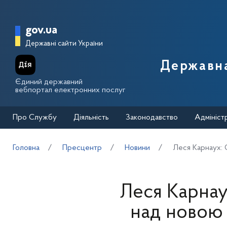
Перейти до основного вмісту
Головна сторінка Державної п
gov.ua
Державні сайти України
Державна
Єдиний державний
вебпортал електронних послуг
Про Службу
Діяльність
Законодавство
Адмініст
Головна
Пресцентр
Новини
Леся Карнаух: 
Леся Карнау
над новою 