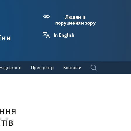
Людям із
порушенням зору
In English
їни
мадськості
Пресцентр
Контакти
ання
тів