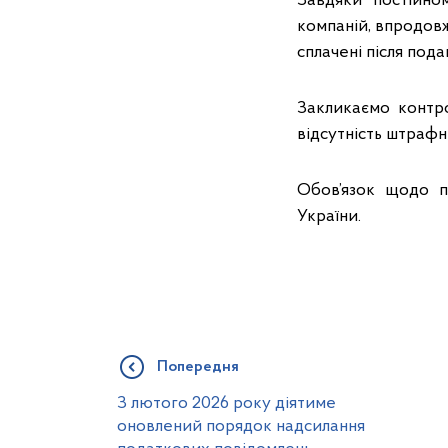
Завдяки постійно
компаній, впродов
сплачені після под
Закликаємо контро
відсутність штрафн
Обов’язок щодо п
України.
Попередня
З лютого 2026 року діятиме
оновлений порядок надсилання