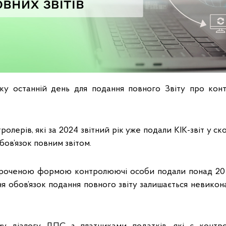
ку останній день для подання повного Звіту про конт
ролерів, які за 2024 звітний рік уже подали КІК-звіт у ск
ов’язок повним звітом.
ороченою формою контролюючі особи подали понад 20 ти
ня обов’язок подання повного звіту залишається невико