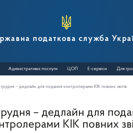
вної податкової служби України
ржавна податкова служба Укра
Адміністративні послуги
ЦОП
Е-сервіси
Для гро
 грудня – дедлайн для подання контролерами КІК повних звітів
грудня – дедлайн для под
нтролерами КІК повних зві