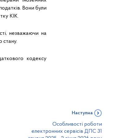
олерами іноземних
одатків. Вони були
тку КІК.
сті, незважаючи на
 стану.
даткового кодексу
Наступна
Особливості роботи
електронних сервісів ДПС 31