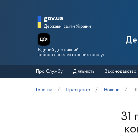
Перейти до основного вмісту
Головна сторінка Держа
gov.ua
Державні сайти України
Де
Єдиний державний
вебпортал електронних послуг
Про Службу
Діяльність
Законодавство
Головна
Пресцентр
Новини
31
31 
ко