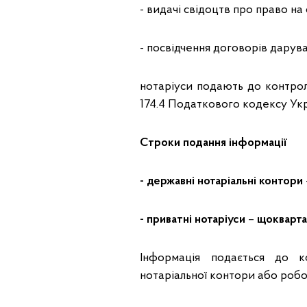
- видачі свідоцтв про право на
- посвідчення договорів дарува
нотаріуси подають до контрол
174.4 Податкового кодексу Укр
Строки подання інформації
- державні нотаріальні контори
- приватні нотаріуси
–
щокварт
Інформація подається до 
нотаріальної контори або робо