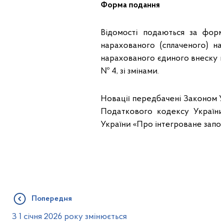
Форма подання
Відомості подаються за фо
нарахованого (сплаченого) н
нарахованого єдиного внеску ві
№ 4, зі змінами.
Новації передбачені Законом У
Податкового кодексу України
України «Про інтегроване запо
Попередня
З 1 січня 2026 року змінюється