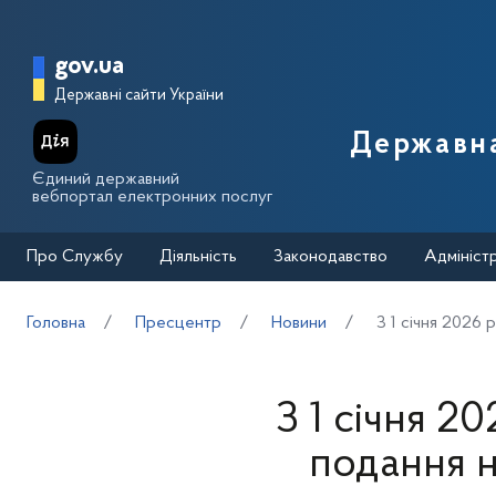
Перейти до основного вмісту
Головна сторінка Державної п
gov.ua
Державні сайти України
Державна
Єдиний державний
вебпортал електронних послуг
Про Службу
Діяльність
Законодавство
Адмініст
Головна
Пресцентр
Новини
З 1 січня 2026
З 1 січня 2
подання н