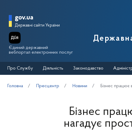
Перейти до основного вмісту
Головна сторінка Державної п
gov.ua
Державні сайти України
Державна
Єдиний державний
вебпортал електронних послуг
Про Службу
Діяльність
Законодавство
Адмініст
Головна
Пресцентр
Новини
Бізнес працює 
Бізнес прац
нагадує прос