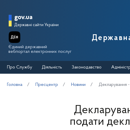
Перейти до основного вмісту
Головна сторінка Державної п
gov.ua
Державні сайти України
Державна
Єдиний державний
вебпортал електронних послуг
Про Службу
Діяльність
Законодавство
Адмініст
Головна
Пресцентр
Новини
Декларування -
Декларуван
подати декл