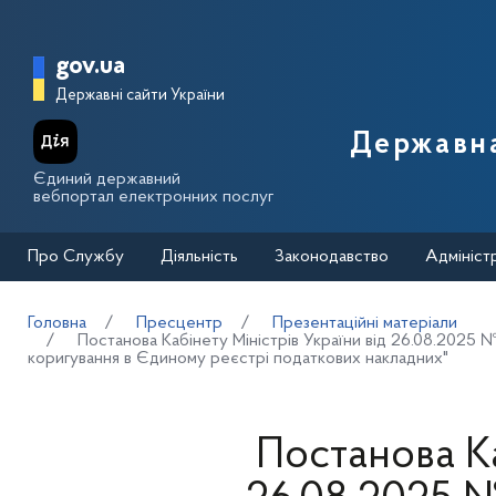
Перейти до основного вмісту
Головна сторінка Державної п
gov.ua
Державні сайти України
Державна
Єдиний державний
вебпортал електронних послуг
Про Службу
Діяльність
Законодавство
Адмініст
Головна
Пресцентр
Презентаційні матеріали
Постанова Кабінету Міністрів України від 26.08.2025 
коригування в Єдиному реєстрі податкових накладних"
Постанова Ка