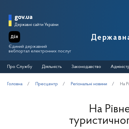
Перейти до основного вмісту
Головна сторінка Державної п
gov.ua
Державні сайти України
Державна
Єдиний державний
вебпортал електронних послуг
Про Службу
Діяльність
Законодавство
Адмініст
Головна
Пресцентр
Регіональні новини
На Р
На Рівн
туристичног