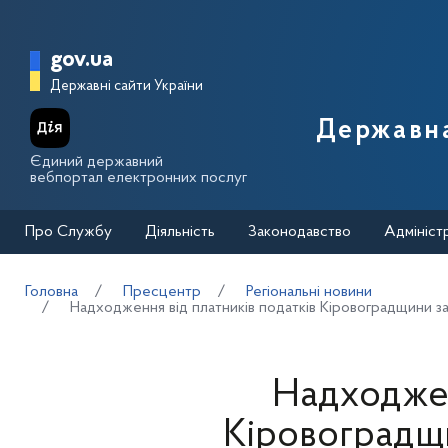
Перейти до основного вмісту
Головна сторінка Державної п
gov.ua
Державні сайти України
Державна
Єдиний державний
вебпортал електронних послуг
Про Службу
Діяльність
Законодавство
Адмініст
Головна
Пресцентр
Регіональні новини
Надходження від платників податків Кіровоградщини за 
Надходжен
Кіровоградщи