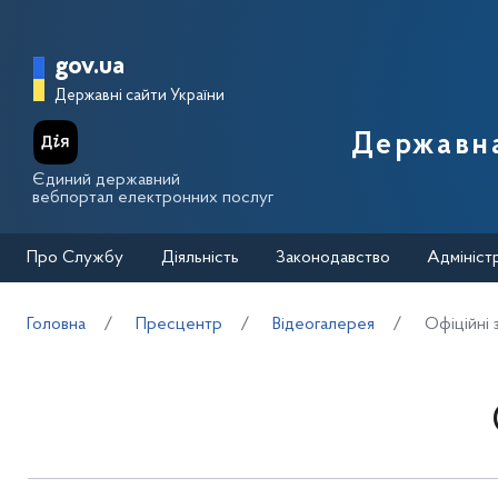
Перейти до основного вмісту
Головна сторінка Державної п
gov.ua
Державні сайти України
Державна
Єдиний державний
вебпортал електронних послуг
Про Службу
Діяльність
Законодавство
Адмініст
Головна
Пресцентр
Відеогалерея
Офіційні 