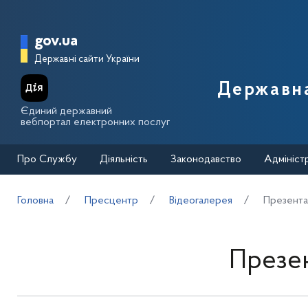
Перейти до основного вмісту
Головна сторінка Державної п
gov.ua
Державні сайти України
Державна
Єдиний державний
вебпортал електронних послуг
Про Службу
Діяльність
Законодавство
Адмініст
Головна
Пресцентр
Відеогалерея
Презентац
Презен