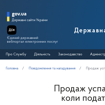
Перейти до основного вмісту
Головна сторінка Державної п
gov.ua
Державні сайти України
Державна
Єдиний державний
вебпортал електронних послуг
Про Службу
Діяльність
Законодавство
Адмініст
Головна
Повідомлення та нагадування
Продаж успа
Продаж успа
коли подат