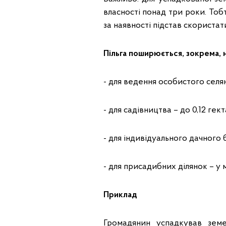
власності понад три роки. Тоб
за наявності підстав скориста
Пільга поширюється, зокрема, н
- для ведення особистого селян
- для садівництва – до 0,12 гект
- для індивідуального дачного б
- для присадибних ділянок – у
Приклад
Громадянин успадкував зем