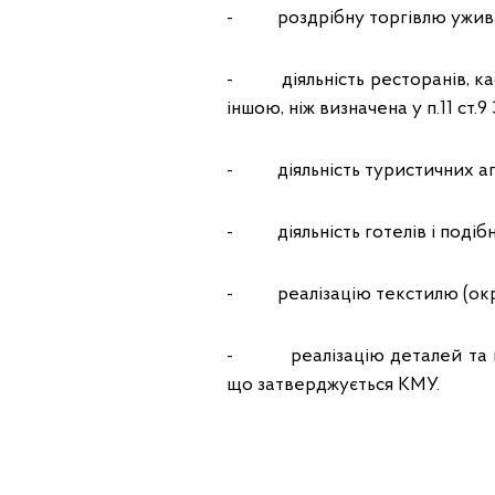
- роздрібну торгівлю ужива
- діяльність ресторанів, каф
іншою, ніж визначена у п.11 ст.
- діяльність туристичних аге
- діяльність готелів і подібн
- реалізацію текстилю (окрім 
- реалізацію деталей та при
що затверджується КМУ.