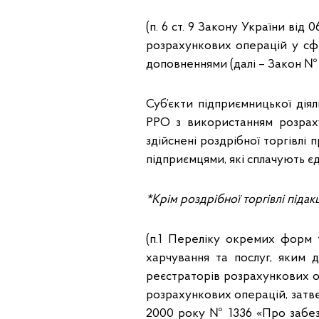
(п. 6 ст. 9 Закону України ві
розрахункових операцій у сфер
доповненнями (далі – Закон № 2
Суб’єкти підприємницької дія
РРО з використанням розрах
здійснені роздрібної торгівл
підприємцями, які сплачують є
*Крім роздрібної торгівлі піда
(п.1 Переліку окремих форм т
харчування та послуг, яким 
реєстраторів розрахункових о
розрахункових операцій, затв
2000 року № 1336 «Про забезп