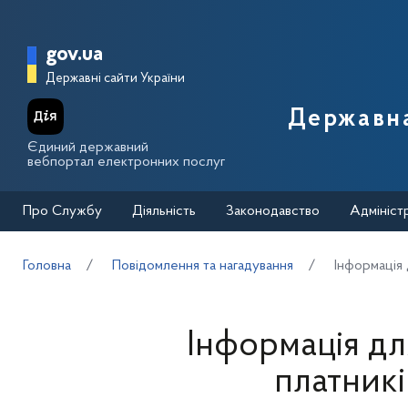
Перейти до основного вмісту
Головна сторінка Державної п
gov.ua
Державні сайти України
Державна
Єдиний державний
вебпортал електронних послуг
Про Службу
Діяльність
Законодавство
Адмініст
Головна
Повідомлення та нагадування
Інформація 
Інформація дл
платник