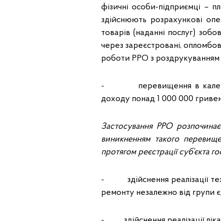
фізичні особи-підприємці – 
здійснюють розрахункові опе
товарів (наданні послуг) зобо
через зареєстровані, опломбо
роботи РРО з роздрукуванням в
- перевищення в календарн
доходу понад 1 000 000 гривень 
Застосування РРО розпочинає
виникненням такого перевище
протягом реєстрації суб’єкта г
- здійснення реалізації техн
ремонту незалежно від групи єд
- здійснення реалізації ліка