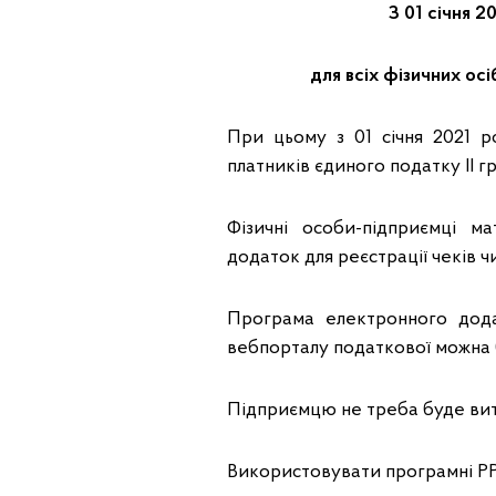
З 01 січня 
для всіх фізичних осі
При цьому з 01 січня 2021 р
платників єдиного податку ІІ гру
Фізичні особи-підприємці м
додаток для реєстрації чеків ч
Програма електронного додат
вебпорталу податкової можна
Підприємцю не треба буде витр
Використовувати програмні РРО