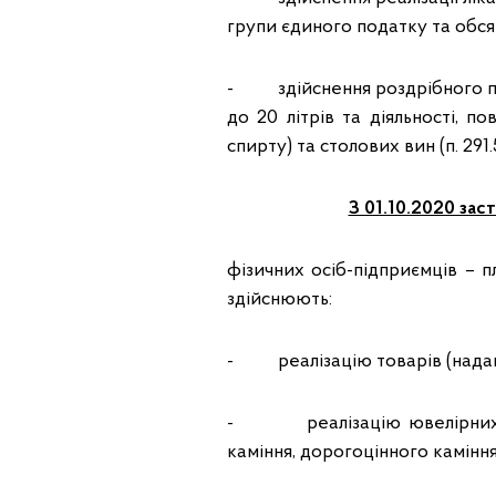
групи єдиного податку та обсяг
- здійснення роздрібного пр
до 20 літрів та діяльності, п
спирту) та столових вин (п. 291.5
З 01.10.2020 зас
фізичних осіб-підприємців – п
здійснюють:
- реалізацію товарів (наданн
- реалізацію ювелірних та 
каміння, дорогоцінного камінн