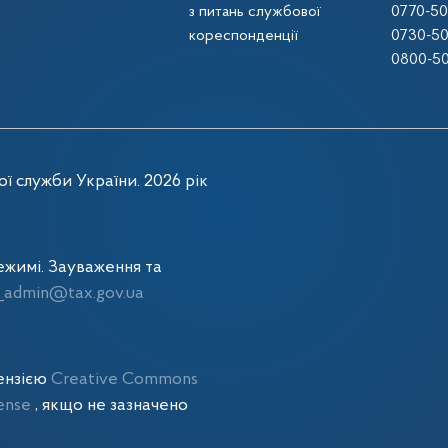
з питань службової
0770-50
кореспонденції
0730-50
0800-50
ї служби України. 2026 рік
жимі. Зауваження та
admin@tax.gov.ua
цензією
Creative Commons
cense
, якщо не зазначено