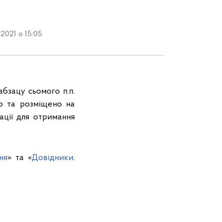
2021 о 15:05
бзацу сьомого п.п.
ено та розміщено на
ції для отримання
ня
» та «
Довідники,