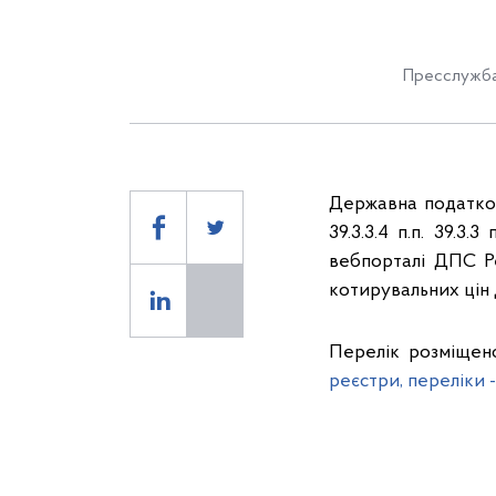
Пресслужба
Державна податков
39.3.3.4 п.п. 39.3
вебпорталі ДПС Р
котирувальних цін 
Перелік розміщено
реєстри, переліки 