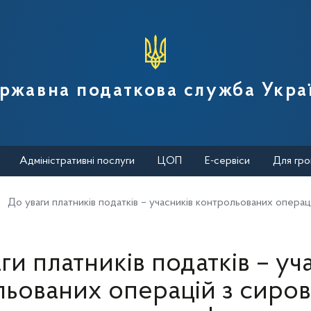
вної податкової служби України
ржавна податкова служба Укра
Адміністративні послуги
ЦОП
Е-сервіси
Для гро
До уваги платників податків – учасників контрольованих операц
ги платників податків – уч
льованих операцій з сиро