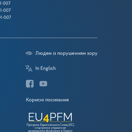
1-007
1-007
1-007
Людям із порушенням зору
In English
Корисні посилання
Програма Європейського Союзу (ЄС)
з підтримки управління
державними фінансами в Україні