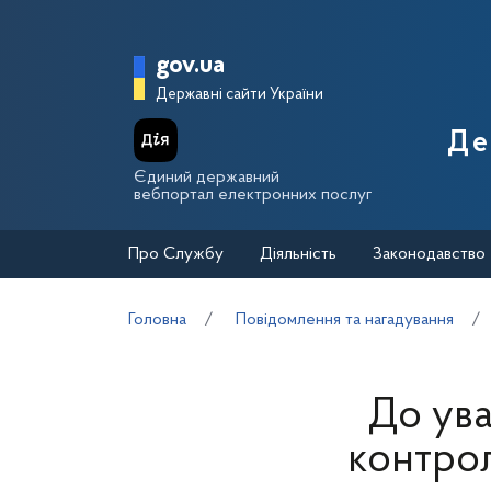
Перейти до основного вмісту
Головна сторінка Держа
gov.ua
Державні сайти України
Де
Єдиний державний
вебпортал електронних послуг
Про Службу
Діяльність
Законодавство
Головна
Повідомлення та нагадування
До ува
контро