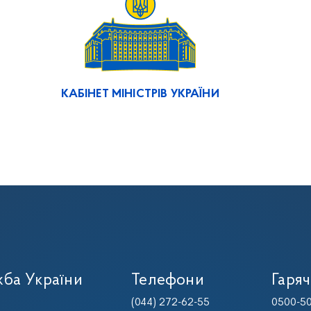
КАБІНЕТ МІНІСТРІВ УКРАЇНИ
ба України
Телефони
Гаряч
(044) 272-62-55
0500-50