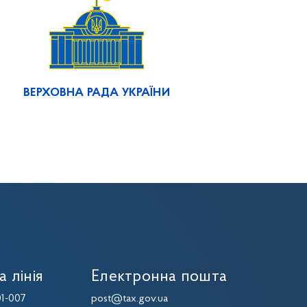
ВЕРХОВНА РАДА УКРАЇНИ
а лінія
Електронна пошта
1-007
post@tax.gov.ua