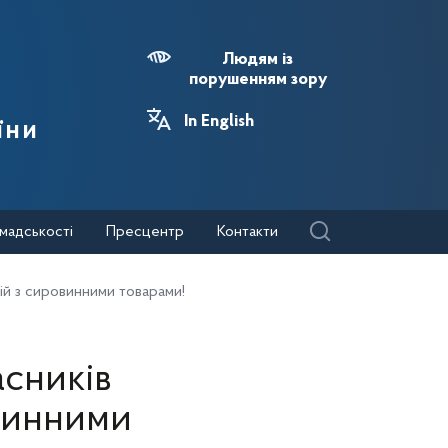
Людям із
порушенням зору
In English
їни
мадськості
Пресцентр
Контакти
ій з сировинними товарами!
асників
винними