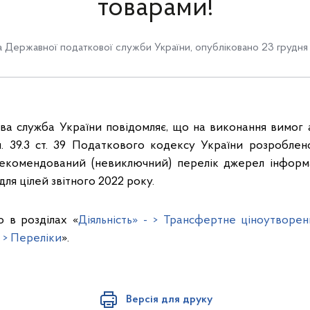
товарами!
 Державної податкової служби України
,
опубліковано 23 грудня 
а служба України повідомляє, що на виконання вимог а
.3 п. 39.3 ст. 39 Податкового кодексу України розробл
екомендований (невиключний) перелік джерел інформа
для цілей звітного 2022 року.
 в розділах «
Діяльність» - > Трансфертне ціноутворен
- > Переліки
».
Версія для друку