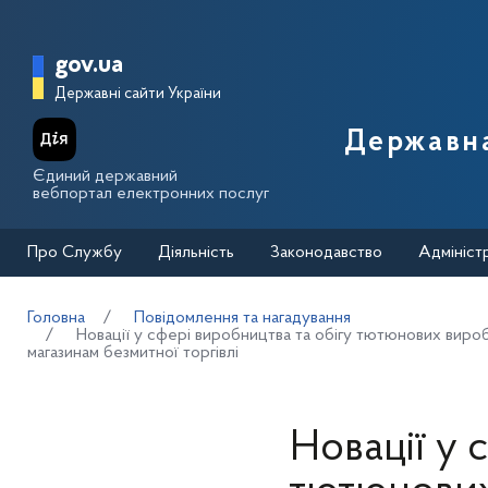
Перейти до основного вмісту
Головна сторінка Державної п
gov.ua
Державні сайти України
Державна
Єдиний державний
вебпортал електронних послуг
Про Службу
Діяльність
Законодавство
Адмініст
Головна
Повідомлення та нагадування
Новації у сфері виробництва та обігу тютюнових вироб
магазинам безмитної торгівлі
Новації у 