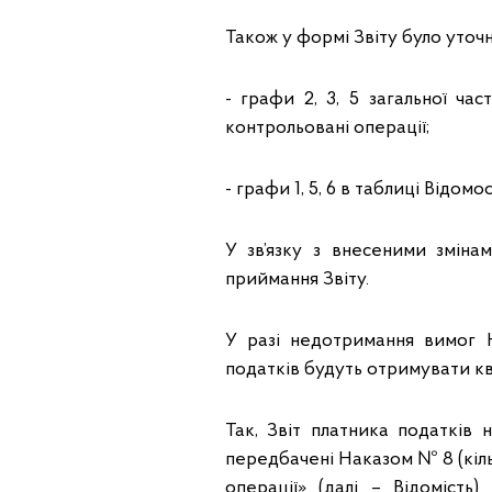
Також у формі Звіту було уточн
- графи 2, 3, 5 загальної ча
контрольовані операції;
- графи 1, 5, 6 в таблиці Відом
У зв’язку з внесеними змі
приймання Звіту.
У разі недотримання вимог 
податків будуть отримувати к
Так, Звіт платника податків
передбачені Наказом № 8 (кіль
операції» (далі – Відомість)