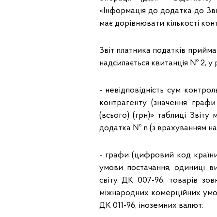
«Інформація до додатка до Зві
має дорівнювати кількості конт
Звіт платника податків прийма
надсилається квитанція № 2, у 
- невідповідність сум контрол
контрагенту (значення граф
(всього) (грн)» таблиці Звіт
додатка № n (з врахуванням на
- графи (цифровий код країни
умови постачання, одиниці в
світу ДК 007-96, товарів зовн
міжнародних комерційних умов
ДК 011-96, іноземних валют;