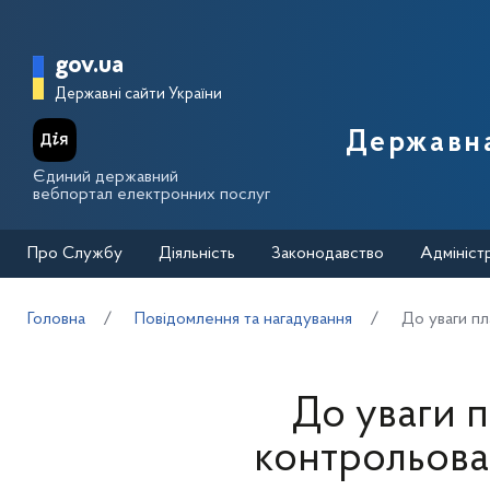
Перейти до основного вмісту
Головна сторінка Державної п
gov.ua
Державні сайти України
Державна
Єдиний державний
вебпортал електронних послуг
Про Службу
Діяльність
Законодавство
Адмініст
Головна
Повідомлення та нагадування
До уваги пла
До уваги п
контрольован