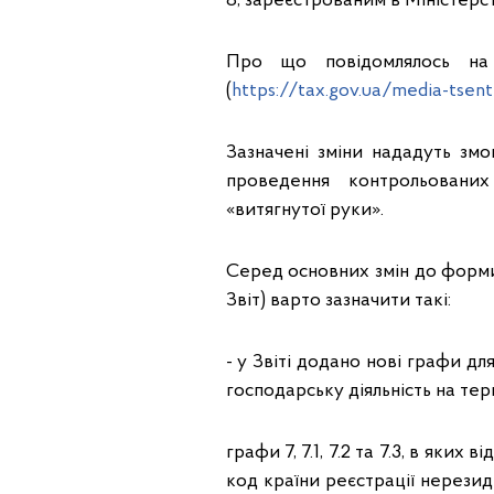
8, зареєстрованим в Міністерств
Про що повідомлялось на 
(
https://tax.gov.ua/media-tsen
Зазначені зміни нададуть зм
проведення контрольованих
«витягнутої руки».
Серед основних змін до форми 
Звіт) варто зазначити такі:
- у Звіті додано нові графи д
господарську діяльність на тер
графи 7, 7.1, 7.2 та 7.3, в як
код країни реєстрації нерези