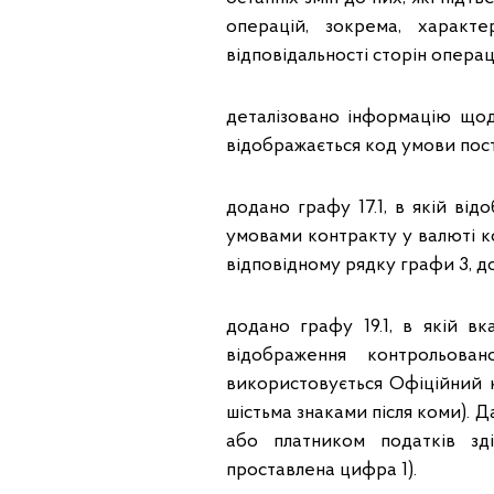
операцій, зокрема, характе
відповідальності сторін операці
деталізовано інформацію щод
відображається код умови постач
додано графу 17.1, в якій від
умовами контракту у валюті ко
відповідному рядку графи 3, д
додано графу 19.1, в якій в
відображення контрольова
використовується Офіційний к
шістьма знаками після коми). 
або платником податків зд
проставлена цифра 1).