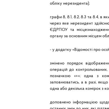
обліку нерезидента);
графи 8, 8.1, 8.2, 8.3 та 8.4,
через яке нерезидент здійснює
ЄДРПОУ та місцезнаходженн
органу за основним місцем обл
- у додатку «Відомості про осо
змінено порядок відображен
операцій до контрольованих, 
позначкою «+»; одна з ком
заповнюватись, а в разі, якщо
одна або декілька комірок з код
доповнено інформацією щодо 
останніх змін до них, які пі