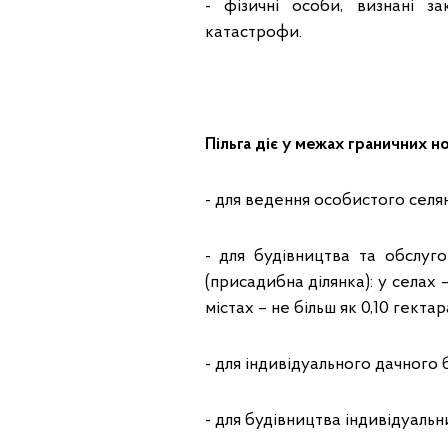
- фізичні особи, визнані з
катастрофи.
Пільга діє у межах граничних н
- для ведення особистого селян
- для будівництва та обслуг
(присадибна ділянка): у селах –
містах – не більш як 0,10 гектар
- для індивідуального дачного б
- для будівництва індивідуальни