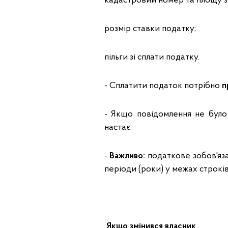
кадастровий номер та площу зе
розмір ставки податку;
пільги зі сплати податку.
- Сплатити податок потрібно
п
- Якщо повідомлення не було 
настає.
-
Важливо:
податкове зобов'яза
періоди (роки) у межах строків
Якщо змінився власник