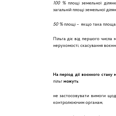
100 %
площі земельної ділян
загальній площі земельної діля
50 %
площі – якщо така площа
Пільга діє від першого числа 
нерухомості, скасування воєнно
На період дії воєнного стану 
пільг
можуть
:
не застосовувати вимоги щодо
контролюючим органам,