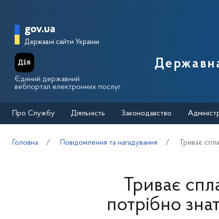
Перейти до основного вмісту
Головна сторінка Державної п
gov.ua
Державні сайти України
Державна
Єдиний державний
вебпортал електронних послуг
Про Службу
Діяльність
Законодавство
Адмініст
Головна
Повідомлення та нагадування
Триває спла
Триває спл
потрібно знат