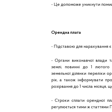
- Це допоможе уникнути помил
Орендна плата
- Підставою для нарахування є
- Органи виконавчої влади т
землі, повинні до 1 лютог
земельної ділянки переліки о
рік, а також інформувати про
розірвання до 1 числа місяця, щ
- Строки сплати орендної пл
регулюється тими ж статтями П