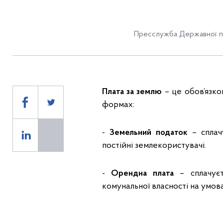
Пресслужба Державної п
Плата за землю
– це обов’язко
формах:
-
Земельний податок
– сплачу
постійні землекористувачі.
-
Орендна плата
– сплачуєт
комунальної власності на умов