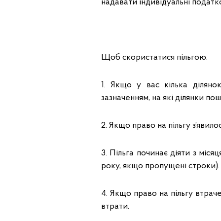
надавати індивідуальні податко
Щоб скористатися пільгою:
1. Якщо у вас кілька ділян
зазначенням, на які ділянки пош
2. Якщо право на пільгу з’явил
3. Пільга починає діяти з міся
року, якщо пропущені строки).
4. Якщо право на пільгу втрач
втрати.