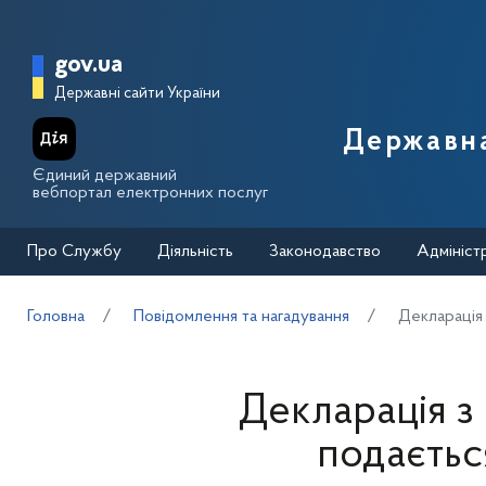
Перейти до основного вмісту
Головна сторінка Державної п
gov.ua
Державні сайти України
Державна
Єдиний державний
вебпортал електронних послуг
Про Службу
Діяльність
Законодавство
Адмініст
Головна
Повідомлення та нагадування
Декларація
Декларація з
подаєть