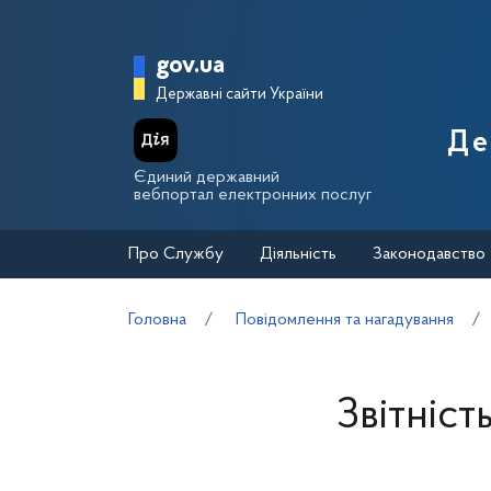
Перейти до основного вмісту
Головна сторінка Держа
gov.ua
Державні сайти України
Де
Єдиний державний
вебпортал електронних послуг
Про Службу
Діяльність
Законодавство
Головна
Повідомлення та нагадування
Звітніст