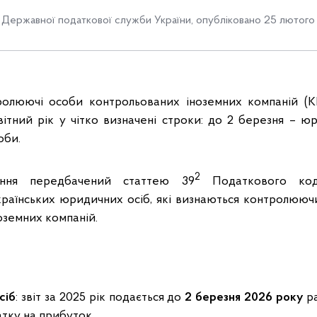
Державної податкової служби України
,
опубліковано 25 лютого 
ролюючі особи контрольованих іноземних компаній (КІ
звітний рік у чітко визначені строки: до 2 березня – ю
оби.
2
вання передбачений статтею 39
Податкового код
країнських юридичних осіб, які визнаються контролюю
оземних компаній.
сіб
: звіт за 2025 рік подається до
2 березня 2026 року
ра
тку на прибуток.