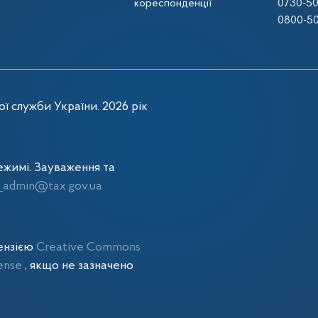
кореспонденції
0730-50
0800-50
ї служби України. 2026 рік
жимі. Зауваження та
admin@tax.gov.ua
цензією
Creative Commons
cense
, якщо не зазначено