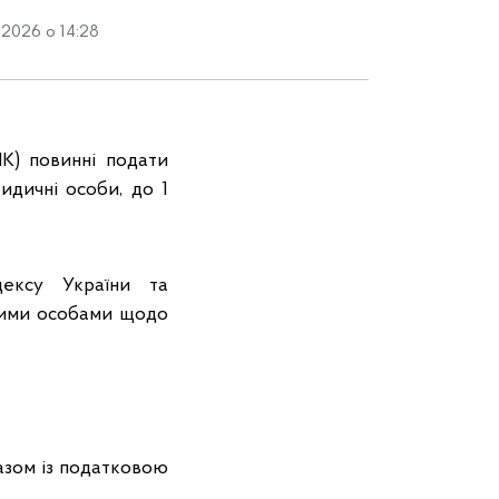
2026 о 14:28
К) повинні подати
ридичні особи, до 1
ексу України та
чими особами щодо
зом із податковою