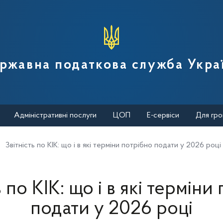
вної податкової служби України
ржавна податкова служба Укра
Адміністративні послуги
ЦОП
Е-сервіси
Для гро
Звітність по КІК: що і в які терміни потрібно подати у 2026 році
ь по КІК: що і в які терміни
подати у 2026 році