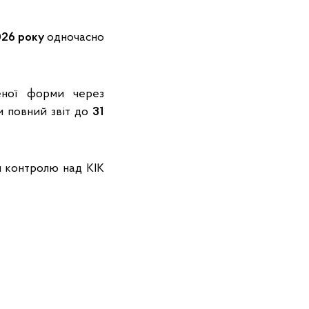
026 року
одночасно
еної форми через
ти повний звіт до
31
я контролю над КІК