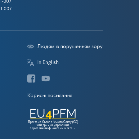
1-007
1-007
Людям із порушенням зору
In English
Корисні посилання
Програма Європейського Союзу (ЄС)
з підтримки управління
державними фінансами в Україні