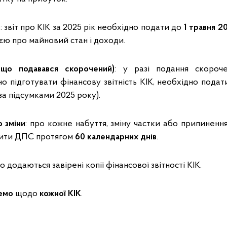
б
: звіт про КІК за 2025 рік необхідно подати до
1 травня 2
єю про майновий стан і доходи.
кщо подавався скорочений)
: у разі подання скороч
о підготувати фінансову звітність КІК, необхідно пода
за підсумками 2025 року).
 зміни
: про кожне набуття, зміну частки або припиненн
мити ДПС протягом
60 календарних днів
.
о додаються завірені копії фінансової звітності КІК.
емо
щодо
кожної КІК
.