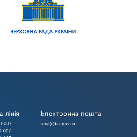
ВЕРХОВНА РАДА УКРАЇНИ
а лінія
Електронна пошта
1-007
post@tax.gov.ua
1-007