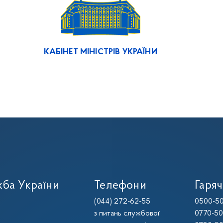
КАБІНЕТ МІНІСТРІВ УКРАЇНИ
ба України
Телефони
Гаряч
(044) 272-62-55
0500-50
з питань службової
0770-50