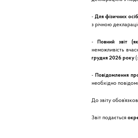
-
Для фізичних осі
з річною деклараці
-
Повний звіт (я
неможливість вчасн
грудня 2026 року
(
-
Повідомлення про
необхідно повідо
До звіту обов’язков
Звіт подається
окр