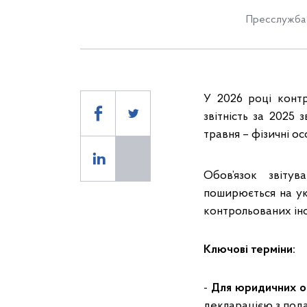
Пресслужба 
У 2026 році конт
звітність за 2025 
травня – фізичні ос
Обов’язок звіту
поширюється на у
контрольованих ін
Ключові терміни:
-
Для юридичних о
декларацією з пода