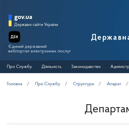
Перейти до основного вмісту
Головна сторінка Державної п
gov.ua
Державні сайти України
Державна
Єдиний державний
вебпортал електронних послуг
Про Службу
Діяльність
Законодавство
Адмініст
Головна
Про Службу
Структура
Апарат
Департам