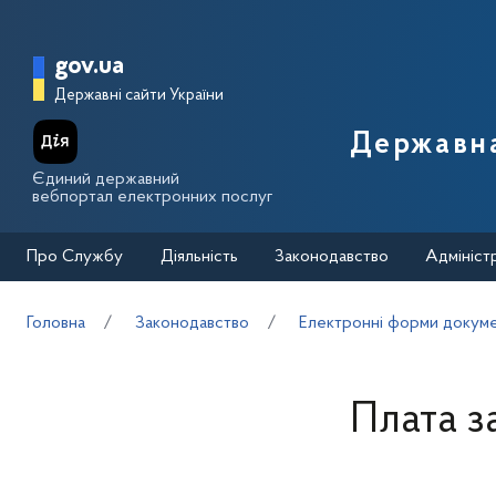
Перейти до основного вмісту
Головна сторінка Державної п
gov.ua
Державні сайти України
Державна
Єдиний державний
вебпортал електронних послуг
Про Службу
Діяльність
Законодавство
Адмініст
Головна
Законодавство
Електронні форми докуме
Плата з