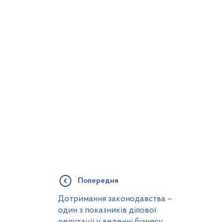
Попередня
Дотримання законодавства –
один з показників ділової
репутації у веденні бізнесу