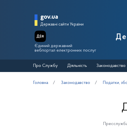
Перейти до основного вмісту
Головна сторінка Держа
gov.ua
Державні сайти України
Де
Єдиний державний
вебпортал електронних послуг
Про Службу
Діяльність
Законодавство
Головна
Законодавство
Податки, зб
Д
Пресслужба