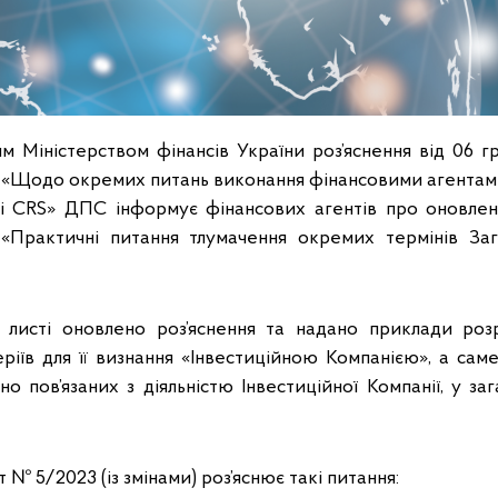
ням Міністерством фінансів України роз’яснення від 06 
 «Щодо окремих питань виконання фінансовими агентам
ті CRS» ДПС інформує фінансових агентів про оновле
Практичні питання тлумачення окремих термінів Заг
 листі оновлено роз’яснення та надано приклади роз
еріїв для її визнання «Інвестиційною Компанією», а сам
сно пов’язаних з діяльністю Інвестиційної Компанії, у заг
 № 5/2023 (із змінами) роз’яснює такі питання: