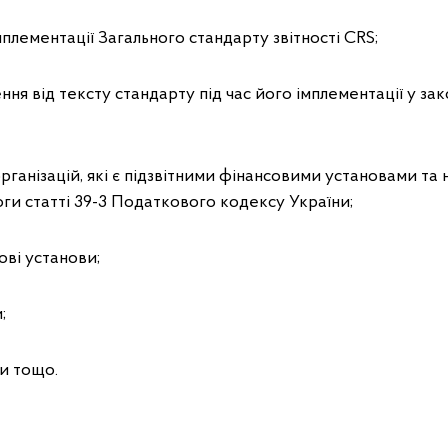
мплементації Загального стандарту звітності CRS;
ення від тексту стандарту під час його імплементації у з
рганізацій, які є підзвітними фінансовими установами та н
и статті 39-3 Податкового кодексу України;
сові установи;
;
и тощо.