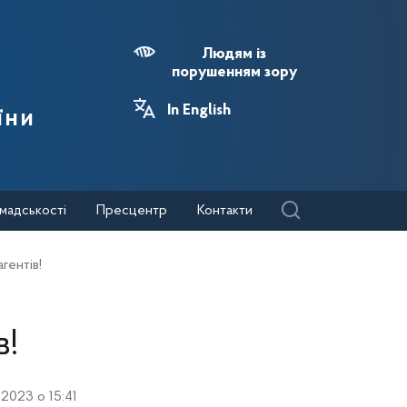
Людям із
порушенням зору
In English
їни
мадськості
Пресцентр
Контакти
гентів!
в!
2023 о 15:41