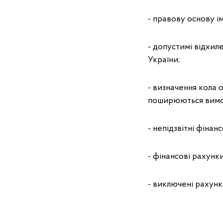
- правову основу і
- допустимі відхил
України;
- визначення кола о
поширюються вимог
- непідзвітні фінан
- фінансові рахунки
- виключені рахунк