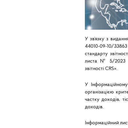
У зв’язку з видан
44010-09-10/33863
стандарту звітнос
листа № 5/2023 «
звітності CRS».
У Інформаційному
організацією крит
частку доходів, ті
доходів.
Інформаційний лист