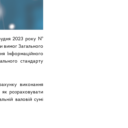
грудня 2023 року №
и вимог Загального
ння Інформаційного
ального стандарту
рахунку виконання
е як розраховувати
альній валовій сумі