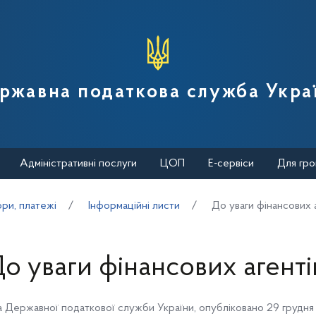
вної податкової служби України
ржавна податкова служба Укра
Адміністративні послуги
ЦОП
Е-сервіси
Для гро
ори, платежі
Інформаційні листи
До уваги фінансових а
о уваги фінансових агенті
 Державної податкової служби України
,
опубліковано 29 грудня 