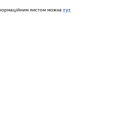
нформаційним листом можна
тут
.