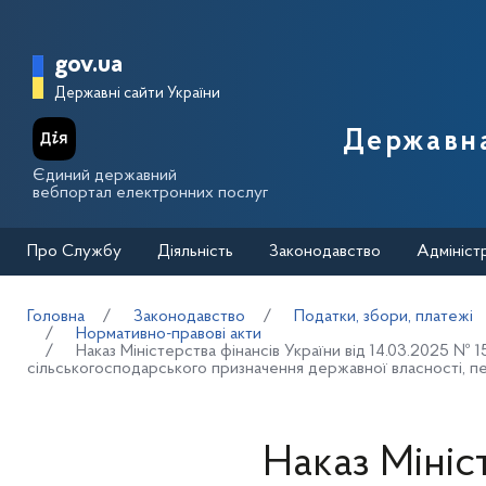
Перейти до основного вмісту
Головна сторінка Державної п
gov.ua
Державні сайти України
Державна
Єдиний державний
вебпортал електронних послуг
Про Службу
Діяльність
Законодавство
Адмініст
Головна
Законодавство
Податки, збори, платежі
Нормативно-правові акти
Наказ Міністерства фінансів України від 14.03.2025 № 
сільськогосподарського призначення державної власності, пер
Наказ Мініс