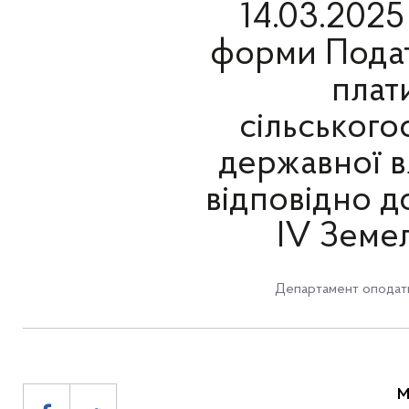
14.03.202
форми Подат
плат
сільськог
державної в
відповідно до
IV Земе
Департамент оподат
М