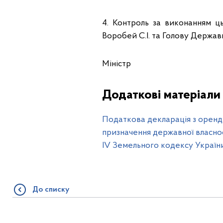
4. Контроль за виконанням ць
Воробей С.І. та Голову Держав
Міністр Сергі
Додаткові матеріали
Податкова декларація з орендн
призначення державної власност
ІV Земельного кодексу України 
До списку