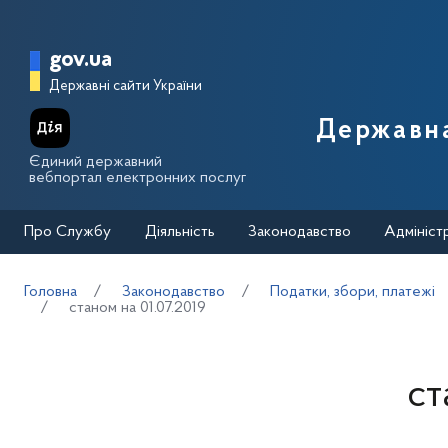
Перейти до основного вмісту
Головна сторінка Державної п
gov.ua
Державні сайти України
Державна
Єдиний державний
вебпортал електронних послуг
Про Службу
Діяльність
Законодавство
Адмініст
Головна
Законодавство
Податки, збори, платежі
станом на 01.07.2019
ст