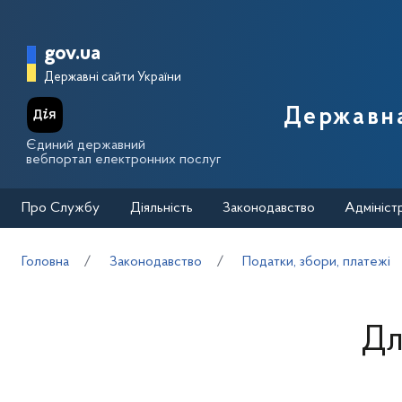
Перейти до основного вмісту
Головна сторінка Державної п
gov.ua
Державні сайти України
Державна
Єдиний державний
вебпортал електронних послуг
Про Службу
Діяльність
Законодавство
Адмініст
Головна
Законодавство
Податки, збори, платежі
Дл