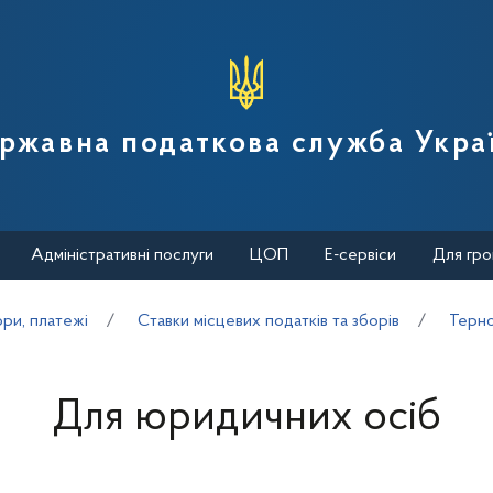
вної податкової служби України
ржавна податкова служба Укра
Адміністративні послуги
ЦОП
Е-сервіси
Для гро
ори, платежі
Cтавки місцевих податків та зборів
Терно
Для юридичних осіб