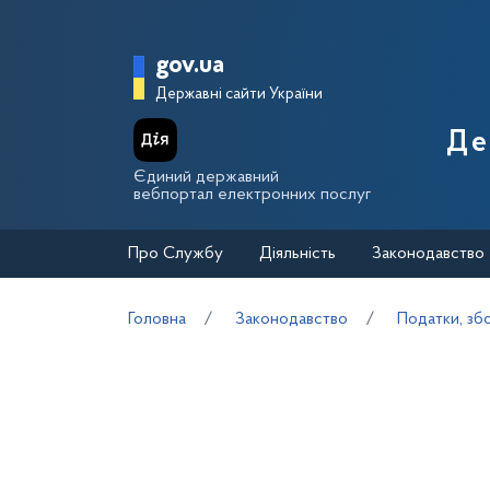
Перейти до основного вмісту
Головна сторінка Держа
gov.ua
Державні сайти України
Де
Єдиний державний
вебпортал електронних послуг
Про Службу
Діяльність
Законодавство
Головна
Законодавство
Податки, зб