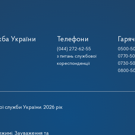
ба України
Телефони
Гаряч
(044) 272-62-55
0500-50
з питань службової
0770-50
кореспонденції
0730-50
0800-50
ї служби України. 2026 рік
жимі. Зауваження та