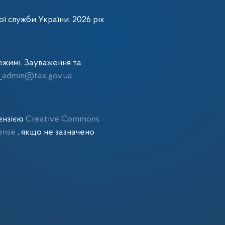
ї служби України. 2026 рік
жимі. Зауваження та
admin@tax.gov.ua
цензією
Creative Commons
cense
, якщо не зазначено