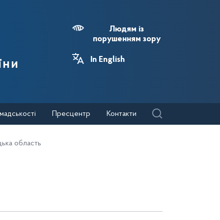
Людям із
порушенням зору
In English
їни
мадськості
Пресцентр
Контакти
цька область