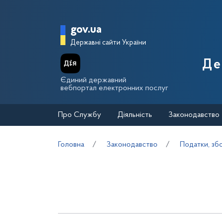
Перейти до основного вмісту
Головна сторінка Держа
gov.ua
Державні сайти України
Де
Єдиний державний
вебпортал електронних послуг
Про Службу
Діяльність
Законодавство
Головна
Законодавство
Податки, зб