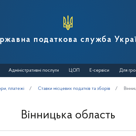
вної податкової служби України
ржавна податкова служба Укра
Адміністративні послуги
ЦОП
Е-сервіси
Для гро
ори, платежі
Cтавки місцевих податків та зборів
Вінни
Вінницька область