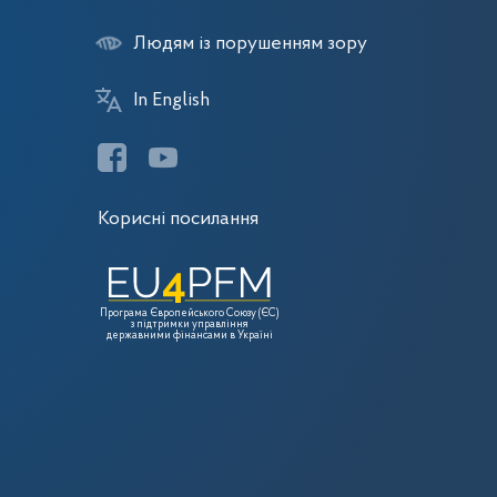
Людям із порушенням зору
In English
Корисні посилання
Програма Європейського Союзу (ЄС)
з підтримки управління
державними фінансами в Україні