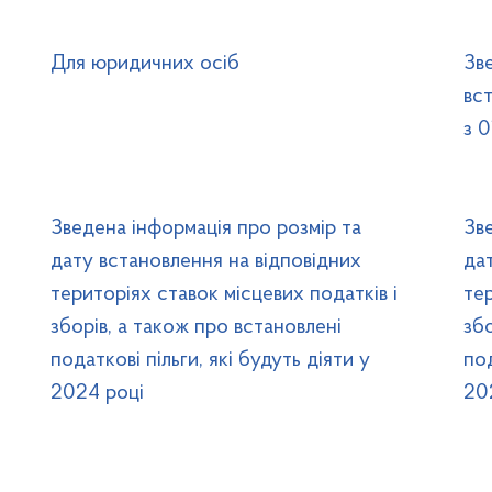
Для юридичних осіб
Зв
вс
з 
Зведена інформація про розмір та
Зв
дату встановлення на відповідних
да
територіях ставок місцевих податків і
тер
зборів, а також про встановлені
збо
податкові пільги, які будуть діяти у
под
2024 році
20