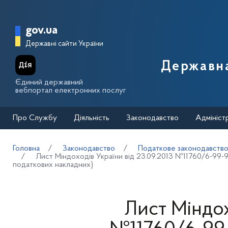
Перейти до основного вмісту
Головна сторінка Державної п
gov.ua
Державні сайти України
Державна
Єдиний державний
вебпортал електронних послуг
Про Службу
Діяльність
Законодавство
Адмініст
Головна
Законодавство
Податкове законодавств
Лист Міндоходів України від 23.09.2013 №11760/6-99-
податкових накладних)
Лист Міндох