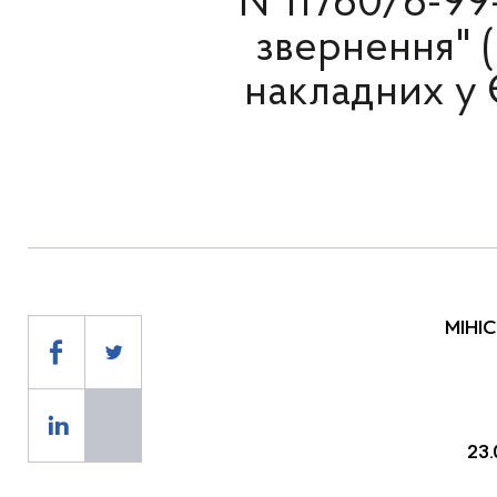
№11760/6-99-
звернення" 
накладних у 
МІНІ
23.