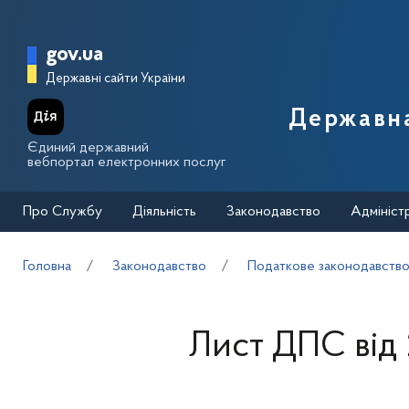
Перейти до основного вмісту
Головна сторінка Державної п
gov.ua
Державні сайти України
Державна
Єдиний державний
вебпортал електронних послуг
Про Службу
Діяльність
Законодавство
Адмініст
Головна
Законодавство
Податкове законодавств
Лист ДПС від