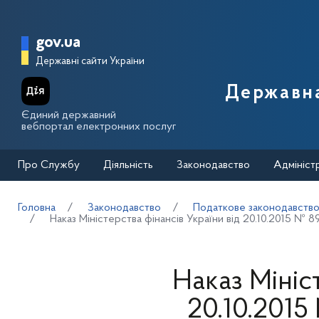
Перейти до основного вмісту
Головна сторінка Державної п
gov.ua
Державні сайти України
Державна
Єдиний державний
вебпортал електронних послуг
Про Службу
Діяльність
Законодавство
Адмініст
Головна
Законодавство
Податкове законодавств
Наказ Міністерства фінансів України від 20.10.2015 № 
Наказ Мініс
20.10.201