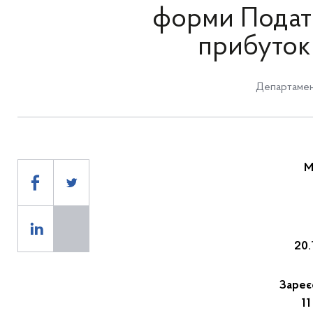
форми Податк
прибуток 
Департамен
М
2
Зареє
11