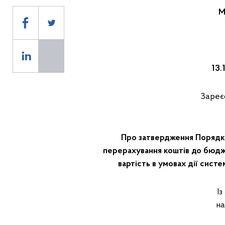
М
1
Зареє
Про затвердження Порядку
перерахування коштів до бюдж
вартість в умовах дії сист
І
на