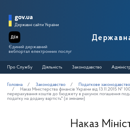
Перейти до основного вмісту
Головна сторінка Державної п
gov.ua
Державні сайти України
Державна
Єдиний державний
вебпортал електронних послуг
Про Службу
Діяльність
Законодавство
Адмініст
Головна
Законодавство
Податкове законодавств
Наказ Міністерства фінансів України від 13.11.2015 №
перерахування коштів до бюджету в рахунок погашення подат
податку на додану вартість" (зі змінами)
Наказ Мініс