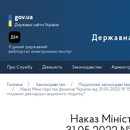
Перейти до основного вмісту
Головна сторінка Державної п
gov.ua
Державні сайти України
Державна
Єдиний державний
вебпортал електронних послуг
Про Службу
Діяльність
Законодавство
Адмініст
Головна
Законодавство
Податкове законодавств
Наказ Міністерства фінансів України від 31.05.2022 № 
подання декларації акцизного податку"
Наказ Мініс