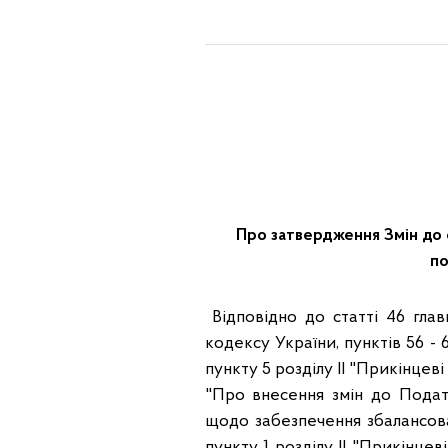
Про затвердження Змін до 
по
Відповідно до статті 46 глави
кодексу України, пунктів 56 - 6
пункту 5 розділу II "Прикінцев
"Про внесення змін до Подат
щодо забезпечення збалансова
пункту 1 розділу II "Прикінце