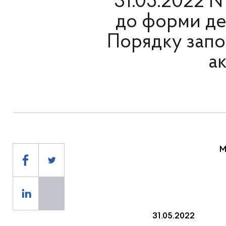
31.05.2022 №
до форми дек
Порядку запо
а
М
31.
05.202
2