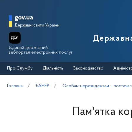
Перейти до основного вмісту
Головна сторінка Державної п
gov.ua
Державні сайти України
Державна
Єдиний державний
вебпортал електронних послуг
Про Службу
Діяльність
Законодавство
Адмініст
Головна
БАНЕР
Особам-нерезидентам – постачал
Пам'ятка ко