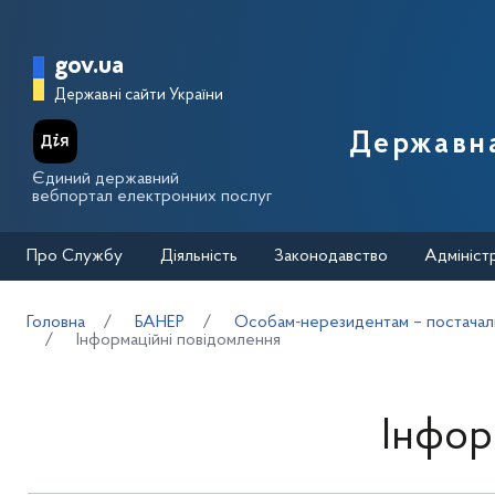
Перейти до основного вмісту
Головна сторінка Державної п
gov.ua
Державні сайти України
Державна
Єдиний державний
вебпортал електронних послуг
Про Службу
Діяльність
Законодавство
Адмініст
Головна
БАНЕР
Особам-нерезидентам – постачал
Інформаційні повідомлення
Інфор