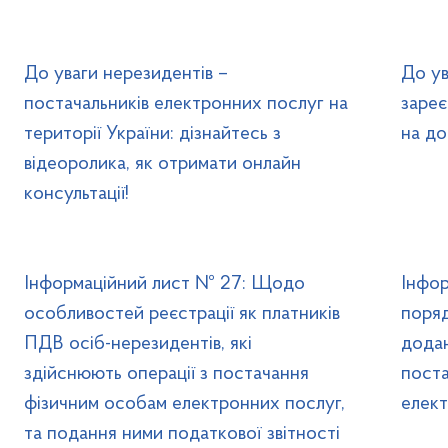
До уваги нерезидентів –
До ув
постачальників електронних послуг на
зареє
території України: дізнайтесь з
на до
відеоролика, як отримати онлайн
консультації!
Інформаційний лист № 27: Щодо
Інфо
особливостей реєстрації як платників
поря
ПДВ осіб-нерезидентів, які
додан
здійснюють операції з постачання
пост
фізичним особам електронних послуг,
елект
та подання ними податкової звітності