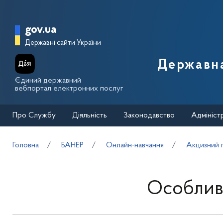
Перейти до основного вмісту
Головна сторінка Державної п
gov.ua
Державні сайти України
Державна
Єдиний державний
вебпортал електронних послуг
Про Службу
Діяльність
Законодавство
Адмініст
Головна
БАНЕР
Онлайн-навчання
Акцизний 
Особливо