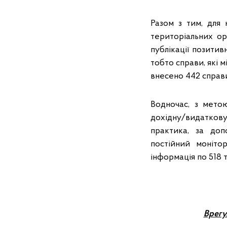
Разом з тим, для
територіальних ор
публікації позитив
тобто справи, які м
внесено 442 справи
Водночас, з мето
дохідну/видаткову
практика, за до
постійний моніто
інформація по 518 
Врегу