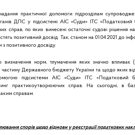
 надання практичної допомоги підрозділам супроводже
ганів ДПС у підсистемі АІС «Суди» ІТС «Податковий 
них справ, по яких винесені остаточні судові рішення 
істять позитивний досвід. Так, станом на 01.04.2021 до і
 з позитивного досвіду.
ю визначення норм, тлумачення яких значно впливає (
 частину Державного бюджету України та щодо яких від
помогою підсистеми АІС «Суди» ІТС «Податковий бл
ринг практикоутворюючих справ. На сьогодні, в баз
таким справам.
лювання спорів щодо відмови у реєстрації податкових нак