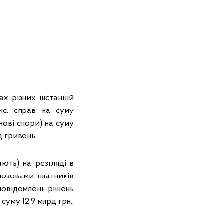
ах різних інстанцій
ис. справ на суму
йнові спори) на суму
д гривень.
ають) на розгляді в
позовами платників
повідомлень-рішень
 суму 12,9 млрд грн.,