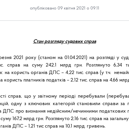
опубліковано 09 квітня 2021 о 09:11
Стан розгляду судових справ
езня 2021 року (станом на 01.04.2021) на розгляді у суд
с. справ на суму 242,1 млрд грн. Розглянуто 6,34 т
их: на користь органів ДПС – 4,22 тис. справ (у т.ч. нема
 на користь платників податків – 2,12 тис. справ на 4,66 млр
ості справ, що у звітному періоді перебували (перебув
анцій, одну з ключових категорій становили справи за 
ів ДПС про визнання недійсним/нечинними податкових 
 суму 167,2 млрд грн. Розглянуто 2,16 тис. справ на загальну
ганів ДПС – 1,21 тис справ на 10,1 млрд. гривень.