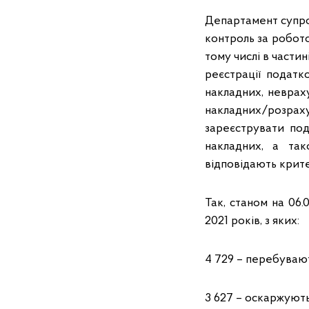
Департамент супро
контроль за робот
тому числі в части
реєстрації подат
накладних, неврах
накладних/розраху
зареєструвати по
накладних, а так
відповідають крите
Так, станом на 06.
2021 років, з яких:
4 729 – перебувают
3 627 – оскаржують