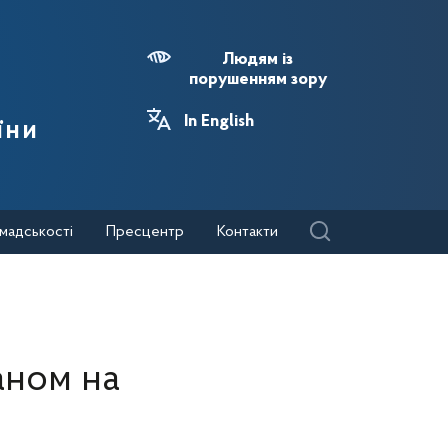
Людям із
порушенням зору
In English
їни
мадськості
Пресцентр
Контакти
аном на