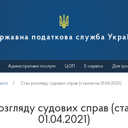
вної податкової служби України
ржавна податкова служба Укра
Адміністративні послуги
ЦОП
Е-сервіси
Для гро
ості
Стан розгляду судових справ (станом на 01.04.2021)
озгляду судових справ (ст
01.04.2021)