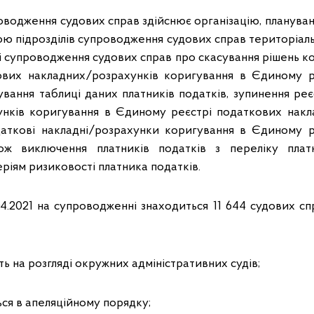
водження судових справ здійснює організацію, плануван
ою підрозділів супроводження судових справ територіаль
ні супроводження судових справ про скасування рішень ко
кових накладних/розрахунків коригування в Єдиному р
ування таблиці даних платників податків, зупинення реє
нків коригування в Єдиному реєстрі податкових накла
даткові накладні/розрахунки коригування в Єдиному р
ож виключення платників податків з переліку платн
ріям ризиковості платника податків.
04.2021 на супроводженні знаходиться 11 644 судових сп
ь на розгляді окружних адміністративних судів;
ся в апеляційному порядку;