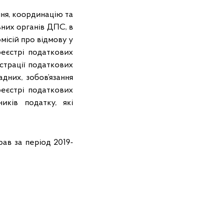
ня, координацію та
них органів ДПС, в
місій про відмову у
еєстрі податкових
страції податкових
дних, зобов’язання
еєстрі податкових
иків податку, які
рав за період 2019-