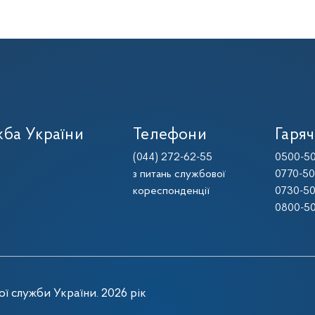
ба України
Телефони
Гаряч
(044) 272-62-55
0500-50
з питань службової
0770-50
кореспонденції
0730-50
0800-50
ї служби України. 2026 рік