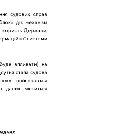
ння судових справ
блок» діє механізм
на користь Держави,
нформаційної системи
буде впливати) на
сутня стала судова
ок» здійснюється
і даних міститься
ладних