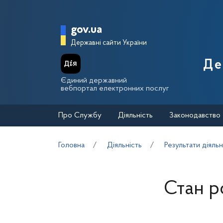
Перейти до основного вмісту
Головна сторінка Держа
gov.ua
Державні сайти України
Де
Єдиний державний
вебпортал електронних послуг
Про Службу
Діяльність
Законодавство
Головна
Діяльність
Результати діяльн
Стан р