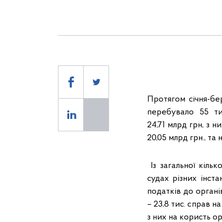
Протягом січня-бер
перебувало 55 ти
24,71 млрд грн, з н
20,05 млрд грн., та
Із загальної кільк
судах різних інст
податків до орган
– 23,8 тис. справ на
з них на користь ор