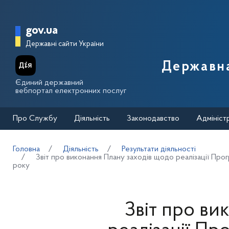
Перейти до основного вмісту
Головна сторінка Державної п
gov.ua
Державні сайти України
Державна
Єдиний державний
вебпортал електронних послуг
Про Службу
Діяльність
Законодавство
Адмініст
Головна
Діяльність
Результати діяльності
Звіт про виконання Плану заходів щодо реалізації Про
року
Звіт про ви