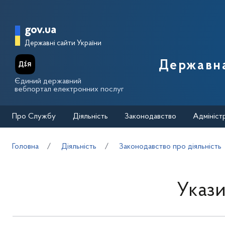
Перейти до основного вмісту
Головна сторінка Державної п
gov.ua
Державні сайти України
Державна
Єдиний державний
вебпортал електронних послуг
Про Службу
Діяльність
Законодавство
Адмініст
Головна
Діяльність
Законодавство про діяльність
Укази