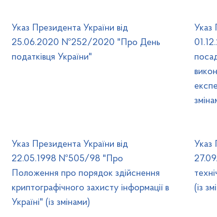
Указ Президента України від
Указ 
25.06.2020 №252/2020 "Про День
01.1
податківця України"
посад
викон
експе
зміна
Указ Президента України від
Указ 
22.05.1998 №505/98 "Про
27.0
Положення про порядок здійснення
техні
криптографічного захисту інформації в
(із зм
Україні" (із змінами)