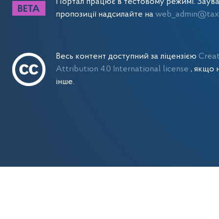
Портал працює в тестовому режимі. Заув
пропозиції надсилайте на
web_admin@tax.
Весь контент доступний за ліцензією
Crea
Attribution 4.0 International license
, якщо 
інше.