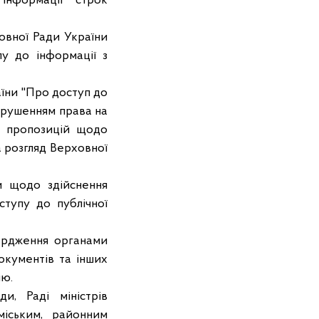
інформації" строк
овної Ради України
у до інформації з
їни "Про доступ до
порушенням права на
ку пропозицій щодо
 розгляд Верховної
и щодо здійснення
тупу до публічної
ердження органами
документів та інших
ію.
и, Раді міністрів
міським, районним