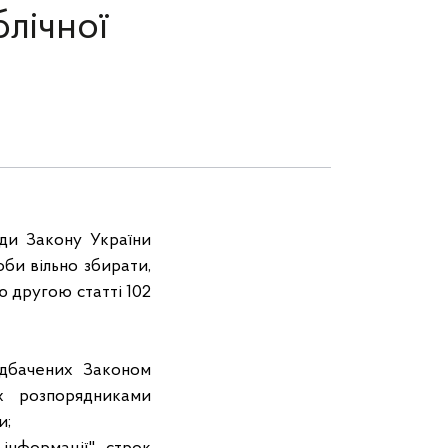
блічної
ди Закону України
оби вільно збирати,
 другою статті 102
едбачених Законом
их розпорядниками
и;