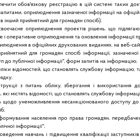
печити обов'язкову реєстрацію в цій системі таких док
запитами, оприлюднення зазначеної інформації на офіцій
 - в інший прийнятний для громадян спосіб);
своєчасне оприлюднення проектів рішень, що підляга
 і оперативне оприлюднення та оновлення інформації пр
рилюднення в офіційних друкованих виданнях, на веб-сай
прийнятний для громадян спосіб інформації, зазначеної 
п до публічної інформації", форм запитів на інформацію;
еліки відомостей, що становлять службову інформацію, т
ядку;
струкції з питань обліку, зберігання і використання д
, які містять відомості, що становлять службову інформац
ів щодо унеможливлення несанкціонованого доступу до 
іб;
інформування населення про права громадян, передбаче
лічної інформації";
оведення навчань і підвищення кваліфікації заступників