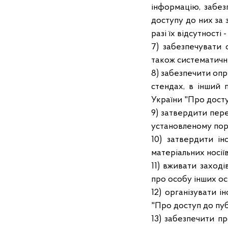
інформацію, забез
доступу до них за 
разі їх відсутності
7) забезпечувати 
також систематичне
8) забезпечити оп
стендах, в інший 
України "Про досту
9) затвердити пер
установленому пор
10) затвердити ін
матеріальних носіїв
11) вживати заход
про особу інших ос
12) організувати 
"Про доступ до пуб
13) забезпечити пр