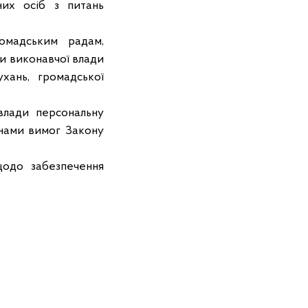
ьних осіб з питань
ромадським радам,
и виконавчої влади
хань, громадської
 влади персональну
анами вимог Закону
щодо забезпечення