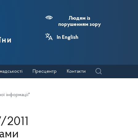
Людям із
порушенням зору
In English
їни
мадськості
Пресцентр
Контакти
ої інформації"
/2011
нами