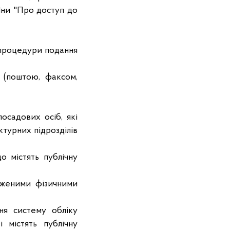
їни "Про доступ до
 процедури подання
і (поштою, факсом,
посадових осіб, які
ктурних підрозділів
о містять публічну
еженими фізичними
ня систему обліку
 містять публічну