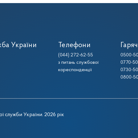
ба України
Телефони
Гаряч
(044) 272-62-55
0500-50
з питань службової
0770-50
кореспонденції
0730-50
0800-50
ї служби України. 2026 рік