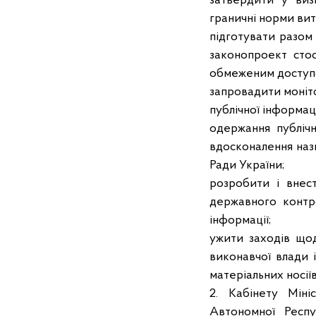
затвердити у виз
граничні норми вит
підготувати разом
законопроект сто
обмеженим доступом
запровадити моніт
публічної інформац
одержання публічн
вдосконалення наз
Ради України;
розробити і внес
державного контр
інформації;
ужити заходів що
виконавчої влади і
матеріальних носіїв
2. Кабінету Міні
Автономної Респу