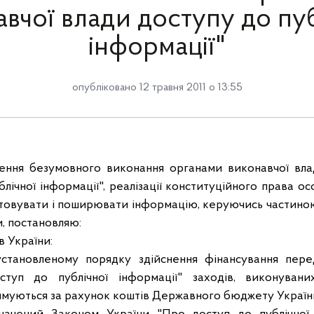
вчої влади доступу до пу
інформації"
опубліковано 12 травня 2011 о 13:55
ення безумовного виконання органами виконавчої вла
лічної інформації", реалізації конституційного права ос
стовувати і поширювати інформацію, керуючись частиною
и, постановляю:
в України:
установленому порядку здійснення фінансування пер
туп до публічної інформації" заходів, виконуван
римуються за рахунок коштів Державного бюджету Україн