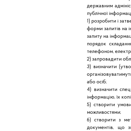
державним адмініс
публічної інформаці
1) розробити і затв
форми запитів на 
запиту на інформац
порядок складання
телефоном, елект
2) запровадити обл
3) визначити (утво
організовуватимуть
або осіб;
4) визначити спец
інформацію, їх коп
5) створити умов
можливостями;
6) створити з ме
документів, що з