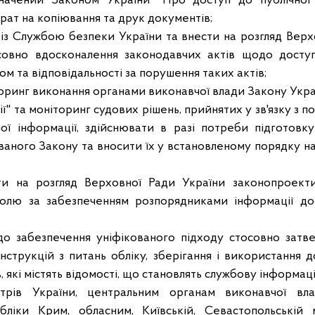
начений Законом України "Про доступ до публічної 
рат на копіювання та друк документів;
 із Службою безпеки України та внести на розгляд Верх
совно вдосконалення законодавчих актів щодо доступ
 та відповідальності за порушення таких актів;
оринг виконання органами виконавчої влади Закону Укра
ії" та моніторинг судових рішень, прийнятих у зв'язку з 
ої інформації, здійснювати в разі потреби підготов
ваного Закону та вносити їх у встановленому порядку на
ти на розгляд Верховної Ради України законопроект
олю за забезпеченням розпорядниками інформації дос
до забезпечення уніфікованого підходу стосовно затв
нструкцій з питань обліку, зберігання і використання 
, які містять відомості, що становлять службову інформац
стрів України, центральним органам виконавчої влад
бліки Крим, обласним, Київській, Севастопольській 