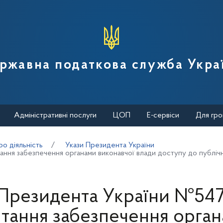
вної податкової служби України
ржавна податкова служба Укра
Адміністративні послуги
ЦОП
Е-сервіси
Для гро
о діяльність
Укази Президента України
ння забезпечення органами виконавчої влади доступу до публічн
 Президента України №547
тання забезпечення орга