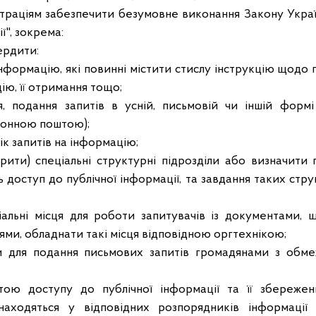
траціям забезпечити безумовне виконання Закону Укра
ї", зокрема:
ердити:
інформацію, які повинні містити стислу інструкцію щодо
ію, її отримання тощо;
, подання запитів в усній, письмовій чи іншій форм
ронною поштою);
ік запитів на інформацію;
рити) спеціальні структурні підрозділи або визначити 
 доступ до публічної інформації, та завдання таких стру
іальні місця для роботи запитувачів із документами, щ
іями, обладнати такі місця відповідною оргтехнікою;
и для подання письмових запитів громадянами з обм
тою доступу до публічної інформації та її збережен
находяться у відповідних розпорядників інформації і