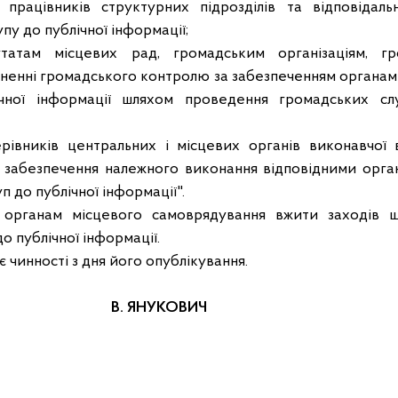
 працівників структурних підрозділів та відповідал
пу до публічної інформації;
татам місцевих рад, громадським організаціям, г
сненні громадського контролю за забезпеченням органам
чної інформації шляхом проведення громадських слу
рівників центральних і місцевих органів виконавчої
за забезпечення належного виконання відповідними орг
п до публічної інформації".
 органам місцевого самоврядування вжити заходів 
о публічної інформації.
є чинності з дня його опублікування.
країни В. ЯНУКОВИЧ