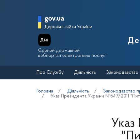
Перейти до основного вмісту
Головна сторінка Держа
gov.ua
Державні сайти України
Де
Єдиний державний
вебпортал електронних послуг
Про Службу
Діяльність
Законодавство
Головна
Діяльність
Законодавство пр
Указ Президента України №547/2011 "Пита
Указ
"Пи