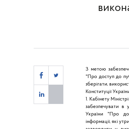
викона
З метою забезпеч
"Про доступ до пуб
зберігати, викори
Конституції Україн
1. Кабінету Міністрі
забезпечувати в 
України "Про дос
інформації, які ут