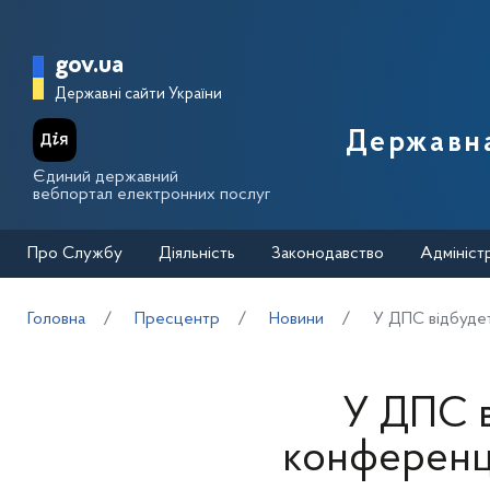
Перейти до основного вмісту
Головна сторінка Державної п
gov.ua
Державні сайти України
Державна
Єдиний державний
вебпортал електронних послуг
Про Службу
Діяльність
Законодавство
Адмініст
Головна
Пресцентр
Новини
У ДПС відбудет
У ДПС в
конференці