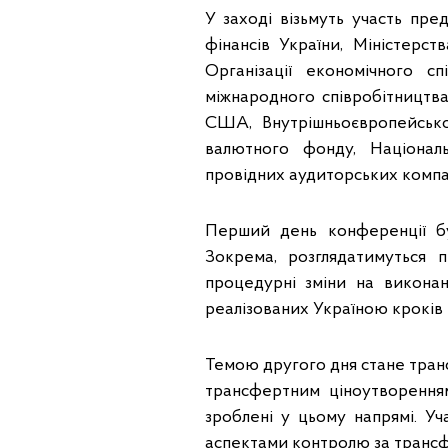
У заході візьмуть участь пре
фінансів України, Міністерс
Організації економічного с
міжнародного співробітництв
США, Внутрішньоєвропейської
валютного фонду, Націонал
провідних аудиторських компан
Перший день конференції бу
Зокрема, розглядатимуться 
процедурні зміни на викона
реалізованих Україною кроків 
Темою другого дня стане тран
трансфертним ціноутворенням 
зроблені у цьому напрямі. У
аспектами контролю за транс