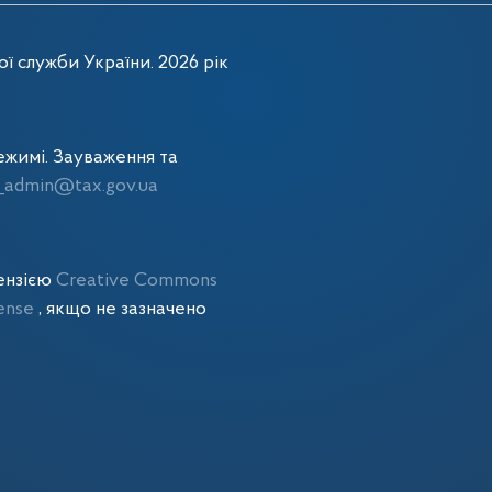
ї служби України. 2026 рік
жимі. Зауваження та
admin@tax.gov.ua
цензією
Creative Commons
cense
, якщо не зазначено