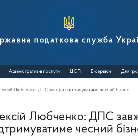
вної податкової служби України
ржавна податкова служба Укра
Адміністративні послуги
ЦОП
Е-сервіси
Для гро
лексій Любченко: ДПС завжди підтримуватиме чесний бізнес
ексій Любченко: ДПС зав
ідтримуватиме чесний бізн