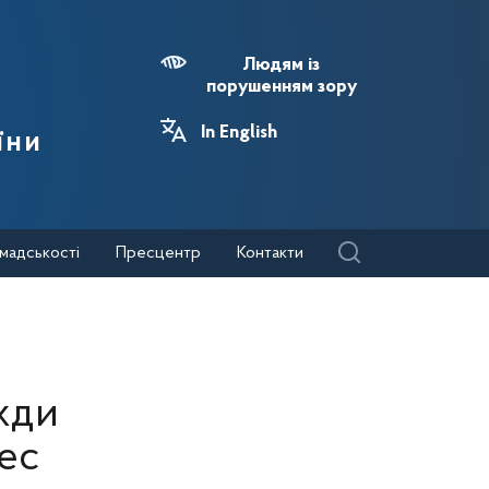
Людям із
порушенням зору
In English
їни
мадськості
Пресцентр
Контакти
жди
ес