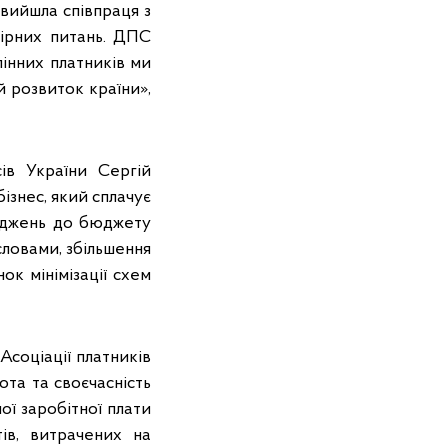
 вийшла співпраця з
пірних питань. ДПС
інних платників ми
й розвиток країни»,
ів України Сергій
ізнес, який сплачує
дходжень до бюджету
словами, збільшення
ок мінімізації схем
Асоціації платників
ота та своєчасність
ої заробітної плати
тів, витрачених на