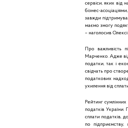
сервіси, яких від 
бізнес-асоціаціям
завжди підтримува
маємо змогу подяку
– наголосив Олекс
Про важливість п
Марченко. Адже від
податки, так і еко
свідчать про створ
податкових надходж
ухилення від сплат
Рейтинг сумлінних 
податків України. 
сплати податків, д
по підприємству, 