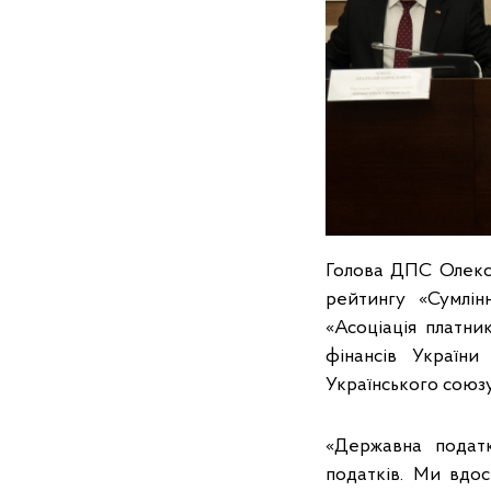
Голова ДПС Олексі
рейтингу «Сумлін
«Асоціація платни
фінансів України
Українського союзу
«Державна податк
податків. Ми вдо