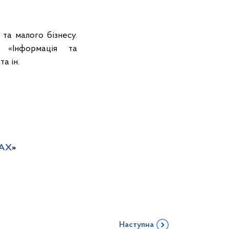
та малого бізнесу.
, «Інформація та
а ін.
TAX
»
Наступна