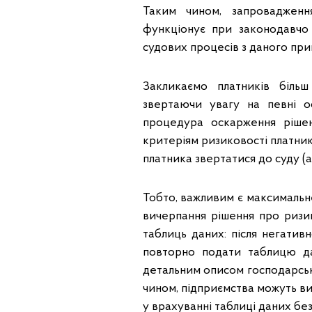
Таким чином, запровадженн
функціонує при законодавчо 
судових процесів з даного пр
Закликаємо платників більш
звертаючи увагу на певні ос
процедура оскарження рішенн
критеріям ризиковості платника
платника звертатися до суду (
Тобто, важливим є максимальне
вичерпання рішення про ризик
таблиць даних: після негатив
повторно подати таблицю дан
детальним описом господарсько
чином, підприємства можуть в
у врахуванні таблиці даних бе