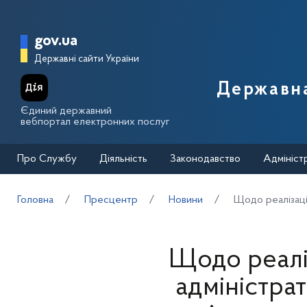
Перейти до основного вмісту
Головна сторінка Державної п
gov.ua
Державні сайти України
Державна
Єдиний державний
вебпортал електронних послуг
Про Службу
Діяльність
Законодавство
Адмініст
Головна
Пресцентр
Новини
Щодо реалізаці
Щодо реаліз
адміністра