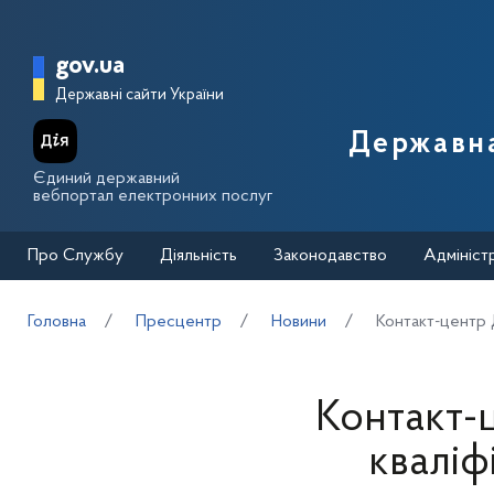
Перейти до основного вмісту
Головна сторінка Державної п
gov.ua
Державні сайти України
Державна
Єдиний державний
вебпортал електронних послуг
Про Службу
Діяльність
Законодавство
Адмініст
Головна
Пресцентр
Новини
Контакт-центр 
Контакт-
кваліф