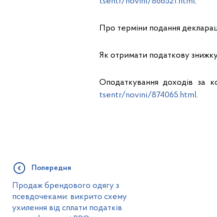
tsentr/novini/866521.html
.
Про терміни подання декларац
Як отримати податкову знижку
Оподаткування доходів за 
tsentr/novini/874065.html
.
Попередня
Продаж брендового одягу з
псевдочеками: викрито схему
ухилення від сплати податків