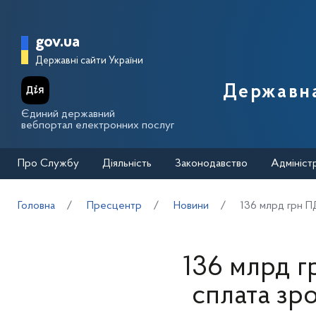
Перейти до основного вмісту
Головна сторінка Державної п
gov.ua
Державні сайти України
Державна
Єдиний державний
вебпортал електронних послуг
Про Службу
Діяльність
Законодавство
Адмініст
Головна
Пресцентр
Новини
136 млрд грн П
136 млрд г
сплата зро