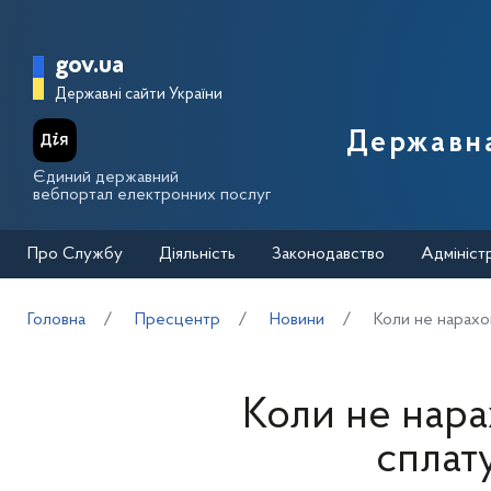
Перейти до основного вмісту
Головна сторінка Державної п
gov.ua
Державні сайти України
Державна
Єдиний державний
вебпортал електронних послуг
Про Службу
Діяльність
Законодавство
Адмініст
Головна
Пресцентр
Новини
Коли не нарахо
Коли не нара
сплат