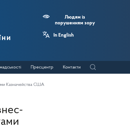
Людям із
порушенням зору
In English
їни
мадськості
Пресцентр
Контакти
тами Казначейства США
знес-
тами