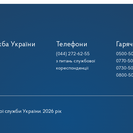
ба України
Телефони
Гаряч
(044) 272-62-55
0500-50
з питань службової
0770-50
кореспонденції
0730-50
0800-50
ї служби України. 2026 рік