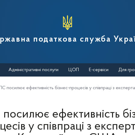
вної податкової служби України
ржавна податкова служба Укра
Адміністративні послуги
ЦОП
Е-сервіси
Для гро
ПС посилює ефективність бізнес-процесів у співпраці з експер
посилює ефективність бі
цесів у співпраці з експер