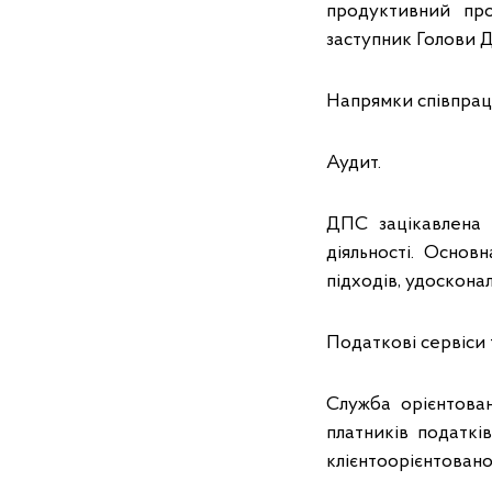
продуктивний про
заступник Голови 
Напрямки співпраці
Аудит.
ДПС зацікавлена 
діяльності. Основ
підходів, удоскона
Податкові сервіси т
Служба орієнтова
платників податкі
клієнтоорієнтовано