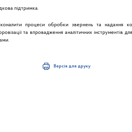
дкова підтримка.
коналити процеси обробки звернень та надання кон
фровізації та впровадження аналітичних інструментів дл
ами.
Версія для друку