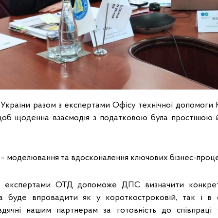
України разом з експертами Офісу технічної допомог
щоб щоденна взаємодія з податковою була простішою й
і – моделювання та вдосконалення ключових бізнес-проц
з експертами ОТД допоможе ДПС визначити конкрет
на буде впровадити як у короткостроковій, так і в 
вдячні нашим партнерам за готовність до співпраці 