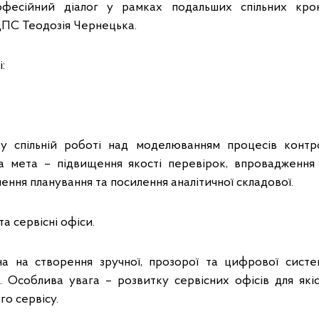
фесійний діалог у рамках подальших спільних крок
ДПС Теодозія Чернецька.
:
у спільній роботі над моделюванням процесів контро
на мета – підвищення якості перевірок, впровадження
лення планування та посилення аналітичної складової.
а сервісні офіси.
на на створення зручної, прозорої та цифрової систе
в. Особлива увага – розвитку сервісних офісів для якіс
го сервісу.