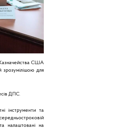
и Казначейства США
 зрозумілішою для
есів ДПС.
ні інструменти та
середньостроковій
та налаштовані на