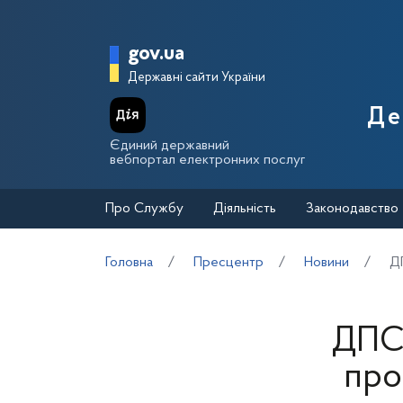
Перейти до основного вмісту
Головна сторінка Держа
gov.ua
Державні сайти України
Де
Єдиний державний
вебпортал електронних послуг
Про Службу
Діяльність
Законодавство
Головна
Пресцентр
Новини
Д
ДПС 
про