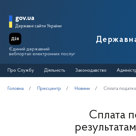
Перейти до основного вмісту
Головна сторінка Державної п
gov.ua
Державні сайти України
Державна
Єдиний державний
вебпортал електронних послуг
Про Службу
Діяльність
Законодавство
Адмініст
Головна
Пресцентр
Новини
Сплата податков
Сплата п
результатам