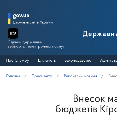
Перейти до основного вмісту
Головна сторінка Державної п
gov.ua
Державні сайти України
Державна
Єдиний державний
вебпортал електронних послуг
Про Службу
Діяльність
Законодавство
Адмініст
Головна
Пресцентр
Регіональні новини
Внес
Внесок ма
бюджетів Кір