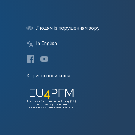
Людям із порушенням зору
In English
Корисні посилання
Програма Європейського Союзу (ЄС)
з підтримки управління
державними фінансами в Україні