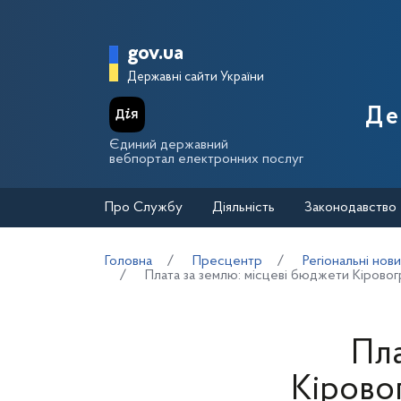
Перейти до основного вмісту
Головна сторінка Держа
gov.ua
Державні сайти України
Де
Єдиний державний
вебпортал електронних послуг
Про Службу
Діяльність
Законодавство
Головна
Пресцентр
Регіональні нов
Плата за землю: місцеві бюджети Кіровог
Пла
Кірово