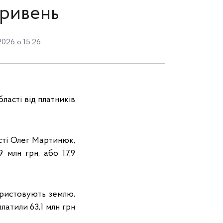
гривень
2026 о 15:26
ласті від платників
сті Олег Мартинюк,
 млн грн, або 17,9
ористовують землю,
латили 63,1 млн грн