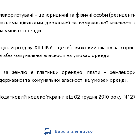
екористувачі – це юридичні та фізичні особи (резиденти 
льними ділянками державної та комунальної власності н
на умовах оренди.
цілей розділу XII ПКУ – це обов’язковий платіж за кор
 або комунальної власності на умовах оренди.
 за землю є платники орендної плати – землекорис
державної та комунальної власності на умовах оренди.
Податковий кодекс України від 02 грудня 2010 року № 275
Версія для друку