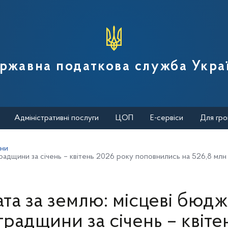
вної податкової служби України
ржавна податкова служба Укра
Адміністративні послуги
ЦОП
Е-сервіси
Для гро
ини
радщини за січень – квітень 2026 року поповнились на 526,8 млн
та за землю: місцеві бюд
градщини за січень – квіте