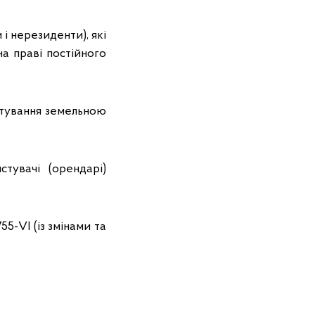
і нерезиденти), які
а праві постійного
истування земельною
тувачі (орендарі)
5-VI (із змінами та