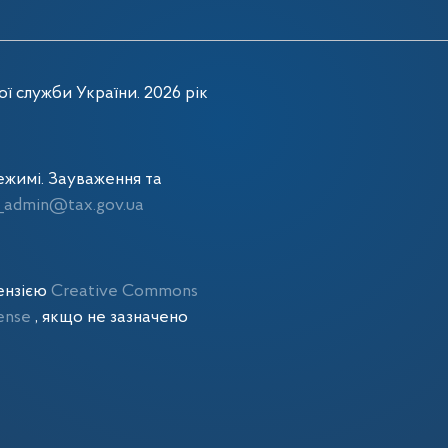
ї служби України. 2026 рік
жимі. Зауваження та
admin@tax.gov.ua
цензією
Creative Commons
cense
, якщо не зазначено