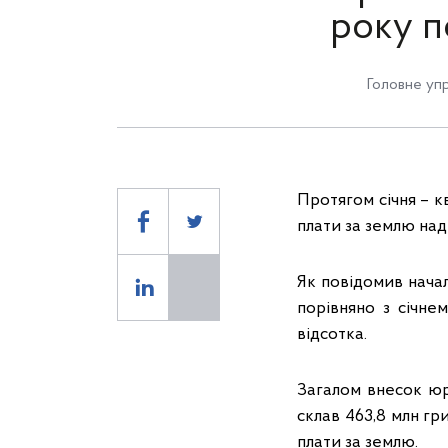
року п
Головне упр
Протягом січня – к
плати за землю над
Як повідомив нача
порівняно з січне
відсотка.
Загалом внесок юр
склав 463,8 млн гр
плати за землю.