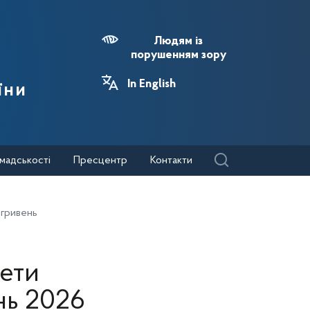
Людям із
порушенням зору
In English
їни
мадськості
Пресцентр
Контакти
 гривень
жети
нь 2026