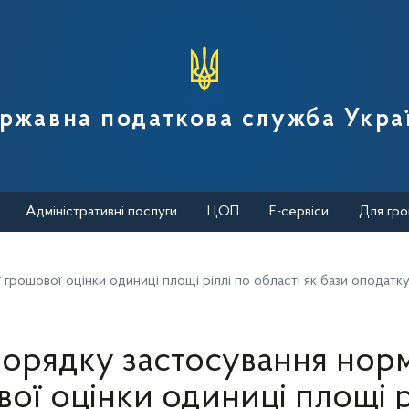
вної податкової служби України
ржавна податкова служба Укра
Адміністративні послуги
ЦОП
Е-сервіси
Для гро
грошової оцінки одиниці площі ріллі по області як бази оподат
орядку застосування норм
ої оцінки одиниці площі р