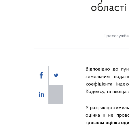
області
Пресслужба 
Відповідно до пун
земельним подат
коефіцієнта індек
Кодексу, та площа 
У разі, якщо
земель
оцінка її не про
грошова оцінка один