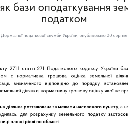
 як бази оподаткування з
податком
Державної податкової служби України
,
опубліковано 30 серпня 
кту 271.1 статті 271 Податкового кодексу України б
ком є нормативна грошова оцінка земельної ділян
сації, визначеного відповідно до порядку, встановле
земельної ділянки, нормативну грошову оцінку якої не п
на ділянка розташована за межами населеного пункту
, а 
водилась, для розрахунку земельного податку
застосо
иці площі ріллі по області.