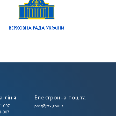
ВЕРХОВНА РАДА УКРАЇНИ
а лінія
Електронна пошта
1-007
post@tax.gov.ua
1-007