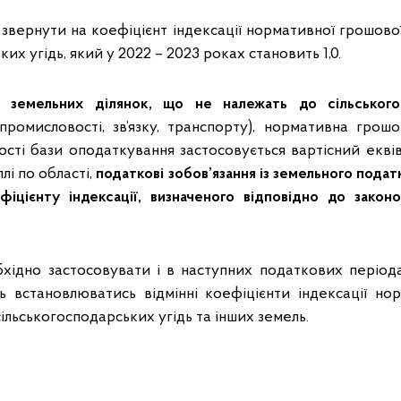
звернути на коефіцієнт індексації нормативної грошово
их угідь, який у 2022 – 2023 роках становить 1,0.
 земельних ділянок, що не належать до сільського
 промисловості, зв’язку, транспорту), нормативна грош
кості бази оподаткування застосовується вартісний екві
лі по області,
податкові зобов’язання із земельного пода
фіцієнту індексації, визначеного відповідно до закон
хідно застосовувати і в наступних податкових періода
 встановлюватись відмінні коефіцієнти індексації но
сільськогосподарських угідь та інших земель.