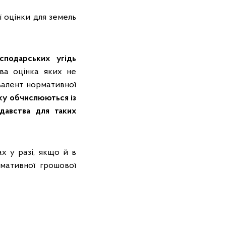
ї оцінки для земель
сподарських угідь
ова оцінка яких не
валент нормативної
тку обчислюються із
одавства для таких
х у разі, якщо й в
рмативної грошової