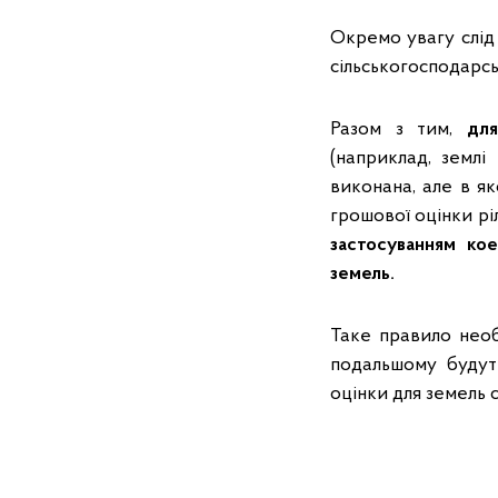
Окремо увагу слід 
сільськогосподарськ
Разом з тим,
для
(наприклад, землі
виконана, але в я
грошової оцінки ріл
застосуванням кое
земель.
Таке правило необ
подальшому будуть
оцінки для земель 