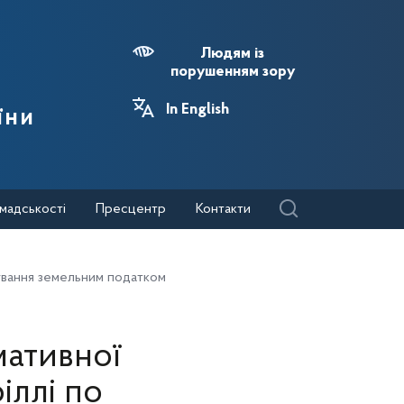
Людям із
порушенням зору
In English
їни
мадськості
Пресцентр
Контакти
кування земельним податком
ативної
іллі по