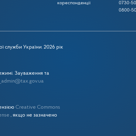
кореспонденції
0730-50
0800-50
ї служби України. 2026 рік
жимі. Зауваження та
admin@tax.gov.ua
цензією
Creative Commons
cense
, якщо не зазначено