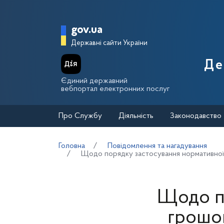
Перейти до основного вмісту
Головна сторінка Держа
gov.ua
Державні сайти України
Де
Єдиний державний
вебпортал електронних послуг
Про Службу
Діяльність
Законодавство
Головна
Повідомлення та нагадування
Щодо порядку застосування нормативної 
Щодо п
грошов