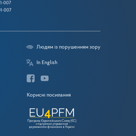
1-007
1-007
Людям із порушенням зору
In English
Корисні посилання
Програма Європейського Союзу (ЄС)
з підтримки управління
державними фінансами в Україні