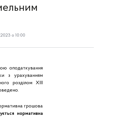
емельним
2023 о 10:00
азою оподаткування
ки з урахуванням
ного розділом ХІІІ
роведено.
нормативна грошова
вується нормативна