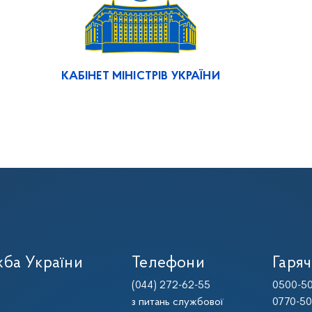
КАБІНЕТ МІНІСТРІВ УКРАЇНИ
ба України
Телефони
Гаряч
(044) 272-62-55
0500-50
з питань службової
0770-50